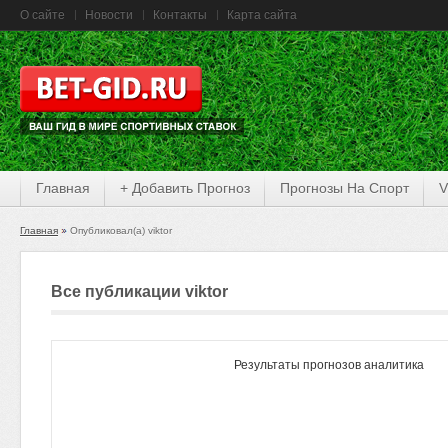
О сайте
Новости
Контакты
Карта сайта
Главная
+ Добавить Прогноз
Прогнозы На Спорт
V
Главная
Опубликовал(а) viktor
Все публикации viktor
Результаты прогнозов аналитика