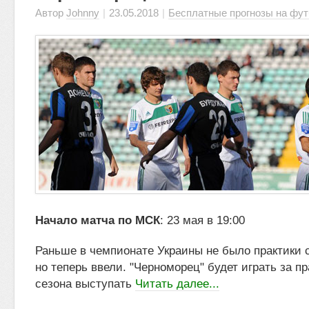
Автор
Johnny
|
23.05.2018
|
Бесплатные прогнозы на фу
Начало матча по МСК
: 23 мая в 19:00
Раньше в чемпионате Украины не было практики 
но теперь ввели. "Черноморец" будет играть за 
сезона выступать
Читать далее...