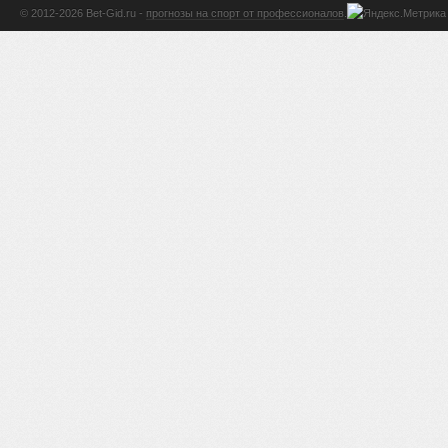
© 2012-2026 Bet-Gid.ru -
прогнозы на спорт от профессионалов
.