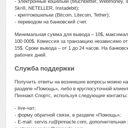
- электронные кошельки (MuchBetter, Webmoney, iD
Skrill, NETELLER, Instadebit);
- криптокошельки (Bitcoin, Litecoin, Tether);
- переводом на банковский счет.
Минимальная сумма для вывода – 10$, максималь
100 000$. Комиссия за транзакцию независимо о
15$. Сроки вывода – от 1 до 24 часов. На банковск
рабочих дней.
Служба поддержки
Получить ответы на возникшие вопросы можно на 
разделе «Помощь», либо в круглосуточной клиен
Пиннакл Спортс, используя следующие контакты:
- live-чат;
- форму обратной связи, в разделе «Помощь»;
- E-mail: servis.ru@pinnacle.com, дополнительная