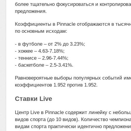
более тщательно фокусироваться и контролирова
предложения.
Коэффициенты в Pinnacle отображаются в тысяч
по основным исходам:
- в футболе – от 2% до 3.23%;
- хоккее – 4.63-7.18%;
- теннисе – 2.96-7.44%;
- баскетболе – 2.5-3.41%.
Равновероятные выборы популярных событий им
коэффициентов 1.952 против 1.952.
Ставки Live
Центр Live в Pinnacle содержит линейку с небол
видов спорта (до 10 видов). Количество чемпио
видам спорта практически идентично предложен