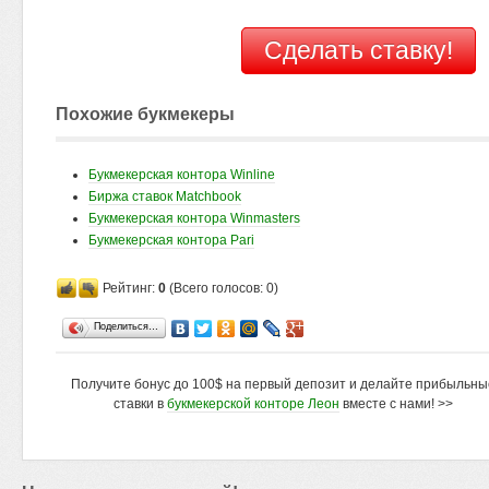
Сделать ставку!
Похожие букмекеры
Букмекерская контора Winline
Биржа ставок Matchbook
Букмекерская контора Winmasters
Букмекерская контора Pari
Рейтинг:
0
(Всего голосов: 0)
Поделиться…
Получите бонус до 100$ на первый депозит и делайте прибыльны
ставки в
букмекерской конторе Леон
вместе с нами! >>