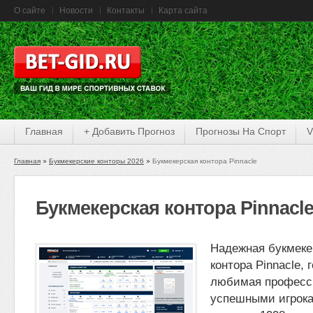
О сайте
Новости
Контакты
Карта сайта
Главная
+ Добавить Прогноз
Прогнозы На Спорт
V
Главная
Букмекерские конторы 2026
Букмекерская контора Pinnacle
Букмекерская контора Pinnacl
Надежная букмеке
контора Pinnacle, 
любимая професс
успешными игрока