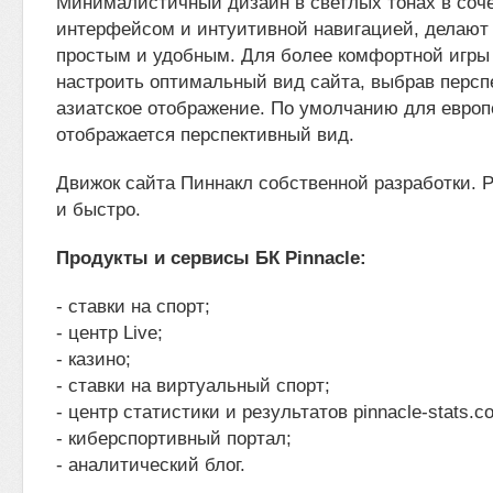
Минималистичный дизайн в светлых тонах в соче
интерфейсом и интуитивной навигацией, делают
простым и удобным. Для более комфортной игры
настроить оптимальный вид сайта, выбрав персп
азиатское отображение. По умолчанию для европ
отображается перспективный вид.
Движок сайта Пиннакл собственной разработки. 
и быстро.
Продукты и сервисы БК Pinnacle:
- ставки на спорт;
- центр Live;
- казино;
- ставки на виртуальный спорт;
- центр статистики и результатов pinnacle-stats.c
- киберспортивный портал;
- аналитический блог.