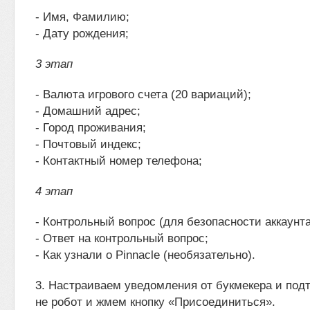
- Имя, Фамилию;
- Дату рождения;
3 этап
- Валюта игрового счета (20 вариаций);
- Домашний адрес;
- Город проживания;
- Почтовый индекс;
- Контактный номер телефона;
4 этап
- Контрольный вопрос (для безопасности аккаунта
- Ответ на контрольный вопрос;
- Как узнали о Pinnacle (необязательно).
3. Настраиваем уведомления от букмекера и под
не робот и жмем кнопку «Присоединиться».