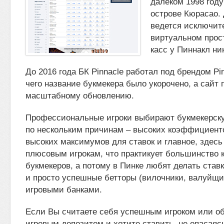
далеком 1998 год
острове Кюрасао.
ведется исключит
виртуальном прос
касс у Пиннакл ни
До 2016 года БК Pinnacle работал под брендом Pin
чего название букмекера было укорочено, а сайт 
масштабному обновлению.
Профессиональные игроки выбирают букмекерску
по нескольким причинам – высоких коэффициенто
высоких максимумов для ставок и главное, здесь
плюсовым игрокам, что практикует большинство 
букмекеров, а потому в Пинке любят делать став
и просто успешные бетторы (вилочники, валуйщи
игровыми банками.
Если Вы считаете себя успешным игроком или о
игровым депозитом и хотите ставить, не опасаясь