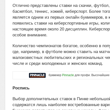
Отлично представлены ставки на скачки, футбол,
баскетбол, теннис, хоккей, киберспорт. Более того
является одним из первых онлайн букмекеров, в к
появились ставки на киберспортивные игры, коли
настоящее время около 20 дисциплин. Киберспор
особое внимание.
Количество чемпионатов богатое, особенно в поп
где, например, в футболе можно ставить на матч
малоизвестных любительских и региональных че
числе и среди молодежных и женских команд.
букмекер
Pinnacle
для профи. Высочайшие
Роспись
Выбор дополнительных ставок в Пинке небольшой
содержатся лишь наиболее востребованные вари