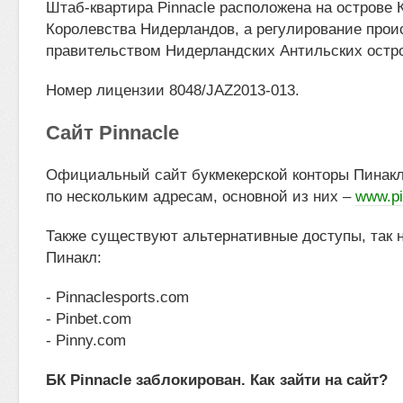
Штаб-квартира Pinnacle расположена на острове
Королевства Нидерландов, а регулирование прои
правительством Нидерландских Антильских остр
Номер лицензии 8048/JAZ2013-013.
Сайт Pinnacle
Официальный сайт букмекерской конторы Пинакл
по нескольким адресам, основной из них –
www.pi
Также существуют альтернативные доступы, так 
Пинакл:
- Pinnaclesports.com
- Pinbet.com
- Pinny.com
БК Pinnacle заблокирован. Как зайти на сайт?