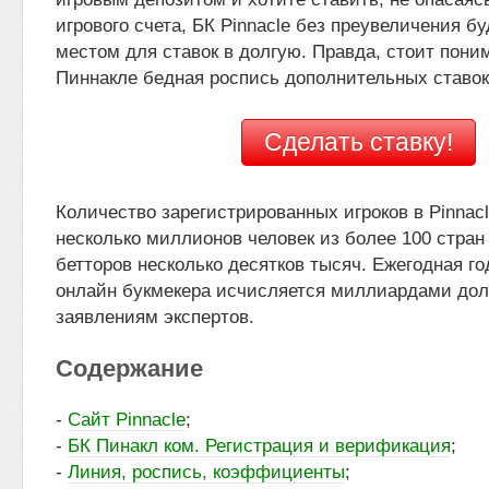
игрового счета, БК Pinnacle без преувеличения б
местом для ставок в долгую. Правда, стоит поним
Пиннакле бедная роспись дополнительных ставок
Сделать ставку!
Количество зарегистрированных игроков в Pinnac
несколько миллионов человек из более 100 стран
бетторов несколько десятков тысяч. Ежегодная г
онлайн букмекера исчисляется миллиардами дол
заявлениям экспертов.
Содержание
-
Сайт Pinnacle
;
-
БК Пинакл ком. Регистрация и верификация
;
-
Линия, роспись, коэффициенты
;