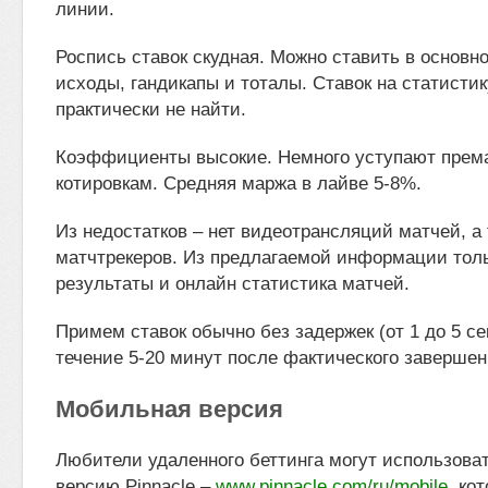
линии.
Роспись ставок скудная. Можно ставить в основн
исходы, гандикапы и тоталы. Ставок на статистик
практически не найти.
Коэффициенты высокие. Немного уступают прем
котировкам. Средняя маржа в лайве 5-8%.
Из недостатков – нет видеотрансляций матчей, а
матчтрекеров. Из предлагаемой информации тол
результаты и онлайн статистика матчей.
Примем ставок обычно без задержек (от 1 до 5 сек
течение 5-20 минут после фактического завершен
Мобильная версия
Любители удаленного беттинга могут использов
версию Pinnacle –
www.pinnacle.com/ru/mobile
, ко