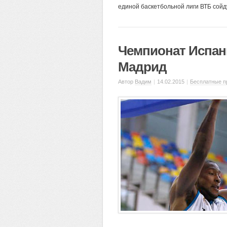
единой баскетбольной лиги ВТБ сой
Чемпионат Испан
Мадрид
Автор
Вадим
|
14.02.2015
|
Бесплатные п