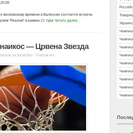
 20:00
Российс
по московскому времени
в Валенсии состоится встреча
Товари
ским "Реалом" в рамках 21 тура
Читать далее...
Украинс
Чемпио
Чемпио
инаикос — Црвена Звезда
Чемпио
рогнозы на баскетбол
|
Ответов нет
Чемпио
Чемпио
Чемпио
Чемпио
Чемпио
Чемпио
После