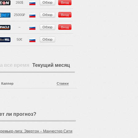
260$
Обзор
Вход
25000₽
Обзор
Вход
–
Обзор
Вход
50€
Обзор
а все время
Текущий месяц
Каппер
Ставки
ет ли прогноз?
Премьер-лига: Эвертон – Манчестер Сити