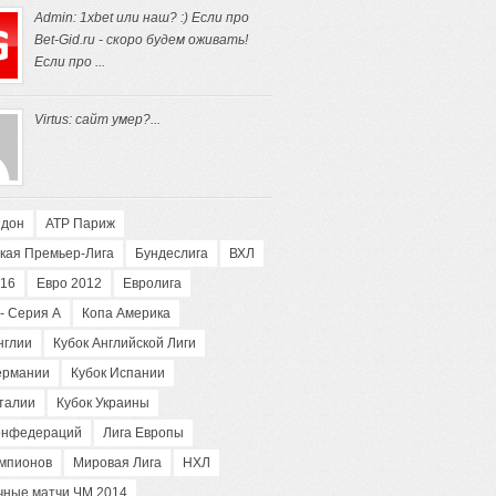
Admin: 1xbet или наш? :) Если про
Bet-Gid.ru - скоро будем оживать!
Если про ...
Virtus: сайт умер?...
ндон
АТP Париж
кая Премьер-Лига
Бундеслига
ВХЛ
016
Евро 2012
Евролига
- Серия А
Копа Америка
нглии
Кубок Английской Лиги
ермании
Кубок Испании
талии
Кубок Украины
конфедераций
Лига Европы
емпионов
Мировая Лига
НХЛ
чные матчи ЧМ 2014