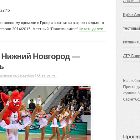
Англия. 
 22:45
Кубок Ам
московскому времени
в Греции состоится встреча седьмого
тестовый
 сезона 2014/2015. Местный "Панатинаикос"
Читать далее...
Испания,
: Нижний Новгород —
ATP, Бар
ь
огнозы на баскетбол
|
Ответов нет
Вы любит
Присоеди
лучшие 
баскетбол
Прогн