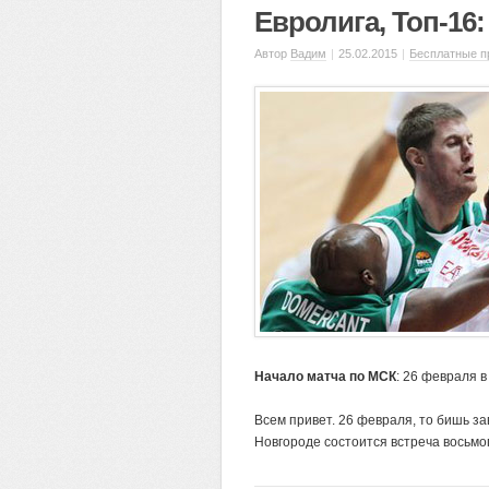
Евролига, Топ-1
Автор
Вадим
|
25.02.2015
|
Бесплатные п
Начало матча по МСК
: 26 февраля в
Всем привет. 26 февраля, то бишь за
Новгороде состоится встреча восьмо