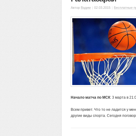
Автор
Вадим
|
02.03.2015
|
Бесплатные п
Начало матча по МСК
: 3 марта в 21:
Всем привет. Что то не ладится у ме
другие виды спорта. Сегодня погово