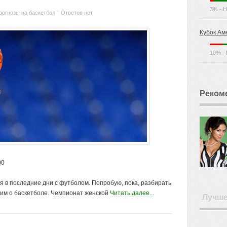
3% - Н
рогнозы на баскетбол
|
Ответов нет
Кубок Ам
10% - 
Реком
00
ня в последние дни с футболом. Попробую, пока, разбирать
рим о баскетболе. Чемпионат женской
Читать далее...
Лучш