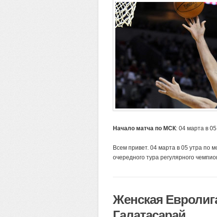
Начало матча по МСК
: 04 марта в 05
Всем привет. 04 марта в 05 утра по 
очередного тура регулярного чемпи
Женская Евролиг
Галатасарай