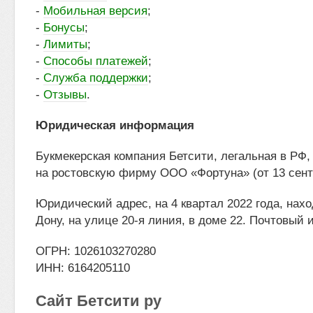
-
Мобильная версия
;
-
Бонусы
;
-
Лимиты
;
-
Способы платежей
;
-
Служба поддержки
;
-
Отзывы
.
Юридическая информация
Букмекерская компания Бетсити, легальная в РФ,
на ростовскую фирму ООО «Фортуна» (от 13 сентя
Юридический адрес, на 4 квартал 2022 года, нахо
Дону, на улице 20-я линия, в доме 22. Почтовый 
ОГРН: 1026103270280
ИНН: 6164205110
Сайт Бетсити ру