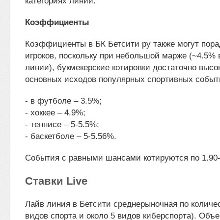
категориях линии.
Коэффициенты
Коэффициенты в БК Бетсити ру также могут пора
игроков, поскольку при небольшой марже (~4.5% 
линии), букмекерские котировки достаточно высо
основных исходов популярных спортивных событ
- в футболе – 3.5%;
- хоккее – 4.9%;
- теннисе – 5-5.5%;
- баскетболе – 5-5.56%.
События с равными шансами котируются по 1.90-
Ставки Live
Лайв линия в Бетсити среднерыночная по количе
видов спорта и около 5 видов киберспорта). Объ