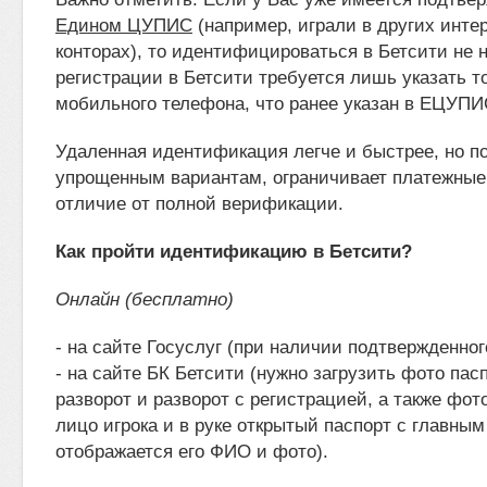
Едином ЦУПИС
(например, играли в других инте
конторах), то идентифицироваться в Бетсити не 
регистрации в Бетсити требуется лишь указать т
мобильного телефона, что ранее указан в ЕЦУПИ
Удаленная идентификация легче и быстрее, но по
упрощенным вариантам, ограничивает платежные
отличие от полной верификации.
Как пройти идентификацию в Бетсити?
Онлайн (бесплатно)
- на сайте Госуслуг (при наличии подтвержденного
- на сайте БК Бетсити (нужно загрузить фото пас
разворот и разворот с регистрацией, а также фот
лицо игрока и в руке открытый паспорт с главным
отображается его ФИО и фото).