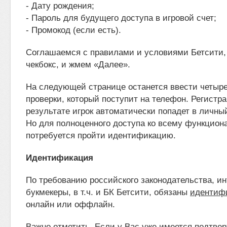
- Дату рождения;
- Пароль для будущего доступа в игровой счет;
- Промокод (если есть).
Соглашаемся с правилами и условиями Бетсити, 
чекбокс, и жмем «Далее».
На следующей странице останется ввести четыр
проверки, который поступит на телефон. Регистр
результате игрок автоматически попадет в личный
Но для полноценного доступа ко всему функцион
потребуется пройти идентификацию.
Идентификация
По требованию российского законодательства, и
букмекеры, в т.ч. и БК Бетсити, обязаны
идентиф
онлайн или оффлайн.
Важно отметить. Если у Вас уже имеется подтве