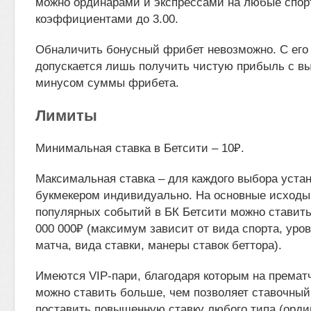
можно ординарами и экспрессами на любые спор
коэффициентами до 3.00.
Обналичить бонусный фрибет невозможно. С ег
допускается лишь получить чистую прибыль с в
минусом суммы фрибета.
Лимиты
Минимальная ставка в Бетсити – 10₽.
Максимальная ставка – для каждого выбора уста
букмекером индивидуально. На основные исходы
популярных событий в БК Бетсити можно ставить 
000 000₽ (максимум зависит от вида спорта, уров
матча, вида ставки, манеры ставок беттора).
Имеются VIP-пари, благодаря которым на према
можно ставить больше, чем позволяет ставочный
поставить повышенную ставку любого типа (орди