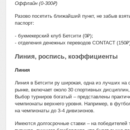
Оффлайн (0-300₽)
Разово посетить ближайший пункт, не забыв взят
паспорт:
- букмекерский клуб Бетсити (0₽);
- отделения денежных переводов CONTACT (150₽)
Линия, роспись, коэффициенты
Линия
Линия в Бетсити ру широкая, одна из лучших на 
рынке, включает около 30 спортивных дисциплин, в
Выбор турниров богатый – представлены практич
чемпионаты верхнего уровня. Например, в футбо
на чемпионаты до 3-4 дивизионов.
Имеются долгосрочные ставки – на победителей 