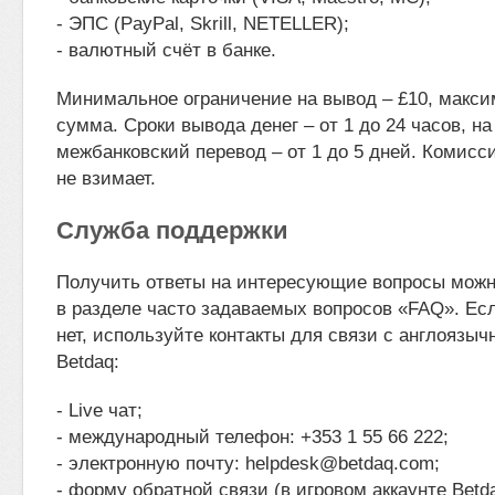
- ЭПС (PayPal, Skrill, NETELLER);
- валютный счёт в банке.
Минимальное ограничение на вывод – £10, макс
сумма. Сроки вывода денег – от 1 до 24 часов, на
межбанковский перевод – от 1 до 5 дней. Комисс
не взимает.
Служба поддержки
Получить ответы на интересующие вопросы можно
в разделе часто задаваемых вопросов «FAQ». Ес
нет, используйте контакты для связи с англоязы
Betdaq:
- Live чат;
- международный телефон: +353 1 55 66 222;
- электронную почту: helpdesk@betdaq.com;
- форму обратной связи (в игровом аккаунте Betda