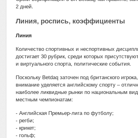
2 дней.
Линия, роспись, коэффициенты
Линия
Количество спортивных и неспортивных дисципли
достигает 30 рубрик, среди которых присутствую
и виртуального спорта, политические события.
Поскольку Betdaq заточен под британского игрока
внимание уделяется английскому спорту – отлич
наиболее ликвидные рынки по национальным вид
местным чемпионатам:
- Английская Премьер-лига по футболу;
- регби;
- крикет;
- гольф;