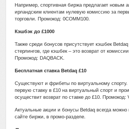
Например, спортивная биржа предлагает новым а
ирландским клиентам нулевую комиссию за перв
торговли. Промокод: 0COMM100.
Кэшбэк до £1000
Также среди бонусов присутствует кэшбек Betdaq
стерлингов, где кэшбек – это возврат от комисси
Промокод: DAQBACK.
Бесплатная ставка Betdaq £10
Существуют и фрибеты по виртуальному спорту.
первую ставку в £10 на виртуальный спорт и прои
осуществит возврат по ставке до £10. Промокод: 
Актуальные акции и бонусы Betdaq всегда можно 
сайте биржи, в промо-разделе.