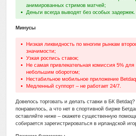
анимированных стримов матчей;
Деньги всегда выводят без особых задержек.
Минусы
Низкая ликвидность по многим рынкам второ
значимости;
Узкая роспись ставок;
Не самая привлекательная комиссия 5% для 
небольшим оборотом;
Нестабильное мобильное приложение Betdaq
Медленный суппорт – не работает 24/7.
Довелось торговать и делать ставки в БК Betdaq?
понравилось, а что нет в спортивной бирже Бетда
оставляйте ниже – окажете существенную помощь
собирается зарегистрироваться в ирландской иго