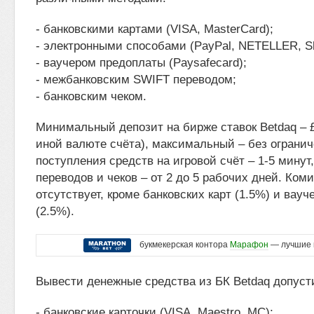
- банковскими картами (VISA, MasterCard);
- электронными способами (PayPal, NETELLER, Skr
- ваучером предоплаты (Paysafecard);
- межбанковским SWIFT переводом;
- банковским чеком.
Минимальный депозит на бирже ставок Betdaq – £
иной валюте счёта), максимальный – без ограни
поступления средств на игровой счёт – 1-5 минут
переводов и чеков – от 2 до 5 рабочих дней. Ком
отсутствует, кроме банковских карт (1.5%) и вауч
(2.5%).
букмекерская контора
Марафон
— лучшие 
Вывести денежные средства из БК Betdaq допуст
- банковские карточки (VISA, Maestro, MC);