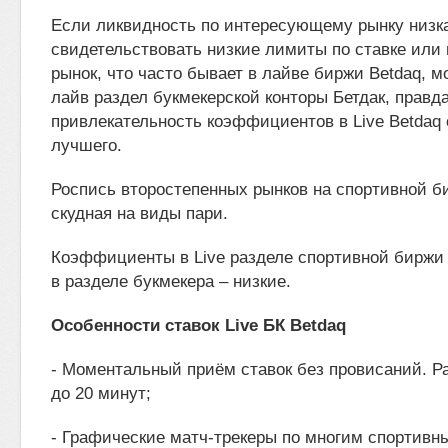
Если ликвидность по интересующему рынку низка
свидетельствовать низкие лимиты по ставке или
рынок, что часто бывает в лайве биржи Betdaq, 
лайв раздел букмекерской конторы Бетдак, правда
привлекательность коэффициентов в Live Betdaq 
лучшего.
Роспись второстепенных рынков на спортивной б
скудная на виды пари.
Коэффициенты в Live разделе спортивной биржи 
в разделе букмекера – низкие.
Особенности ставок Live БК Betdaq
- Моментальный приём ставок без провисаний. Ра
до 20 минут;
- Графические матч-трекеры по многим спортивн