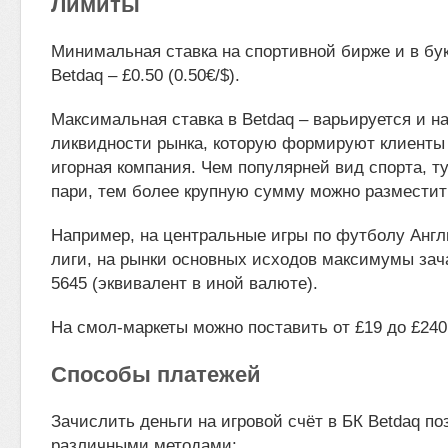
Лимиты
Минимальная ставка на спортивной бирже и в бу
Betdaq – £0.50 (0.50€/$).
Максимальная ставка в Betdaq – варьируется и н
ликвидности рынка, которую формируют клиенты 
игорная компания. Чем популярней вид спорта, ту
пари, тем более крупную сумму можно разместит
Например, на центральные игры по футболу Анг
лиги, на рынки основных исходов максимумы зач
5645 (эквивалент в иной валюте).
На смол-маркеты можно поставить от £19 до £240
Способы платежей
Зачислить деньги на игровой счёт в БК Betdaq по
различными методами: