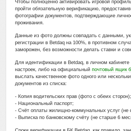
Чтобы полноценно активировать игровой профиль
пройти обязательную верификацию, предоставив
фотографии документов, подтверждающие личнос
проживания.
Данные из фото должны совпадать с данными, у
регистрации в Betdaq на 100%, в противном случа
заморожен, без возможности делать ставки и со
Для идентификации в Betdaq, в личном кабинете 
настроек, либо на официальный
почтовый ящик 
выслать качественное фото одного или нескольк
документов из списка:
- Копия водительских прав (фото с обеих сторон)
- Национальный паспорт;
- Счёт оплаты жилищно-коммунальных услуг (не 
- Выписка по банковскому счёту (не старше 6 мес
Сроки верификации в БК Betdaq, как правило, зан