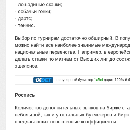
- лошадиные скачки;
- собачьи гонки;
- дартс;
- теннис.
Выбор по турнирам достаточно обширный. В поп
можно найти все наиболее значимые междунаро
национальные первенства. Например, в европей
делать ставки по матчам от Высших лиг до состя
эшелонов.
популярный букмекер
1xBet
дарит 120%-й б
Роспись
Количество дополнительных рынков на бирже ста
небольшой, как и у остальных букмекеров и бирж 
предлагающих повышенные коэффициенты.