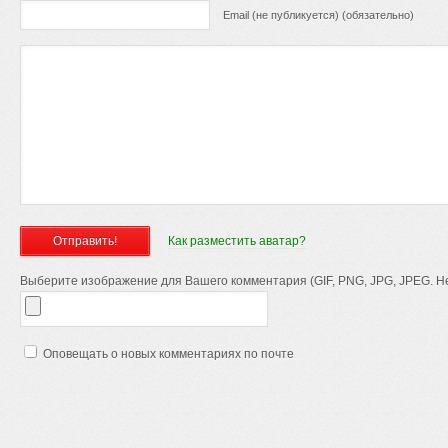
Email (не публикуется) (обязательно)
Как разместить аватар?
Выберите изображение для Вашего комментария (GIF, PNG, JPG, JPEG. Не
Оповещать о новых комментариях по почте