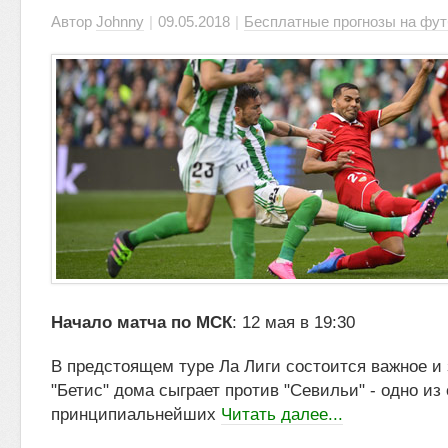
Автор
Johnny
|
09.05.2018
|
Бесплатные прогнозы на фу
Начало матча по МСК
: 12 мая в 19:30
В предстоящем туре Ла Лиги состоится важное и 
"Бетис" дома сыграет против "Севильи" - одно из
принципиальнейших
Читать далее...