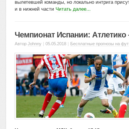
вылетевшей команды, но локально интрига присут
и в нижней части
Читать далее...
Чемпионат Испании: Атлетико
Автор
Johnny
|
05.05.2018
|
Бесплатные прогнозы на фу