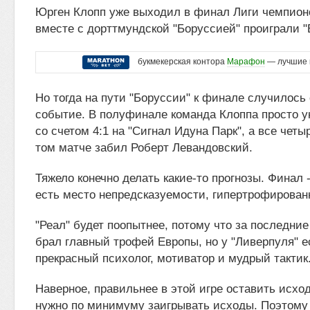
Юрген Клопп уже выходил в финал Лиги чемпионо
вместе с дорттмундской "Боруссией" проиграли "
букмекерская контора
Марафон
— лучшие 
Но тогда на пути "Боруссии" к финале случилось 
событие. В полуфинале команда Клоппа просто у
со счетом 4:1 на "Сигнал Идуна Парк", а все четы
том матче забил Роберт Левандовский.
Тяжело конечно делать какие-то прогнозы. Финал 
есть место непредсказуемости, гипертрофирова
"Реал" будет поопытнее, потому что за последние
брал главный трофей Европы, но у "Ливерпуля" е
прекрасный психолог, мотиватор и мудрый тактик
Наверное, правильнее в этой игре оставить исхо
нужно по минимуму заигрывать исходы. Поэтому 