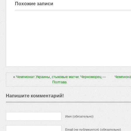
Похожие записи
«
Чемпионат Украины, стыковые матчи: Черноморец —
Чемпиона
Полтава
Напишите комментарий!
Имя (обязательно)
Email (не публикуется) (обязательно)