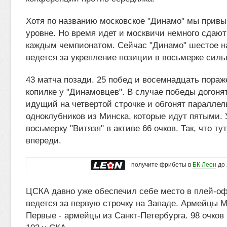
Хотя по названию московское "Динамо" мы привык
уровне. Но время идет и москвичи немного сдают
каждым чемпионатом. Сейчас "Динамо" шестое н
ведется за укрепление позиции в восьмерке сил
43 матча позади. 25 побед и восемнадцать пораже
копилке у "Динамовцев". В случае победы догонят
идущий на четвертой строчке и обгонят параллел
одноклубников из Минска, которые идут пятыми.
восьмерку "Витязя" в активе 66 очков. Так, что т
впереди.
получите фрибеты в
БК Леон
до 
ЦСКА давно уже обеспечил себе место в плей-о
ведется за первую строчку на Западе. Армейцы 
Первые - армейцы из Санкт-Петербурга. 98 очков