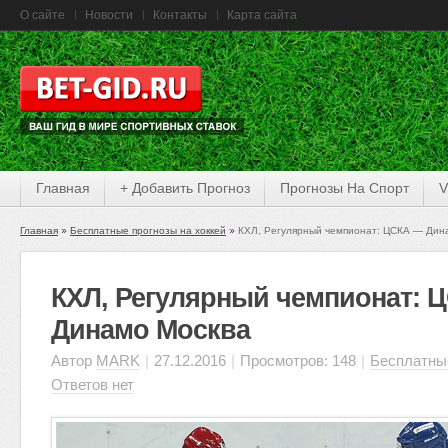
О сайте
Новости
Контакты
Карта сайта
Главная
+ Добавить Прогноз
Прогнозы На Спорт
V
Главная
Бесплатные прогнозы на хоккей
КХЛ, Регулярный чемпионат: ЦСКА — Дин
КХЛ, Регулярный чемпионат: 
Динамо Москва
Автор
MARK
|
27.12.2016
|
Просмотров: 148
|
Бесплатные
Ответов нет