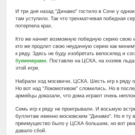
И три дня назад "Динамо" гостило в Сочи у одно
там уступило. Так что трехматчевая победная се
потерпела крах.
Кто же начнет возможную победную серию свою и
кто же продлит свою неудачную серию как миним
к ряду. Здесь не буду изобретать велосипед и со
букмекерами
. Поставлю на ЦСКА, на хозяев льд
этой игре.
Набрали ход москвичи, ЦСКА. Шесть игр к ряду 
Но вот над "Локомотивом" сломились. Но в после
армейцы доказали, что дома играют очень неплох
Семь игр к ряду не проигрывали. И восьмую встр
буллитам именно московским "Динамо". Но я ту в
преимущество было у ЦСКА большим, но вот ре
давало сбой.