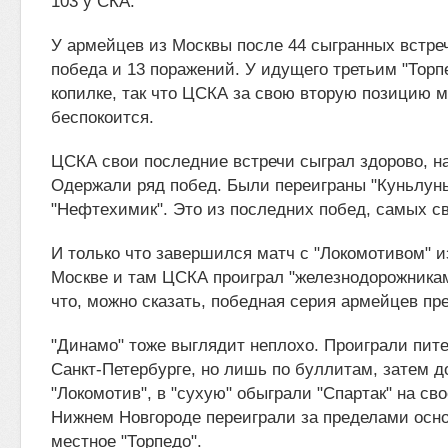
103 у СКА.
У армейцев из Москвы после 44 сыгранных встреч
победа и 13 поражений. У идущего третьим "Торп
копилке, так что ЦСКА за свою вторую позицию м
беспокоится.
ЦСКА свои последние встречи сыграл здорово, на
Одержали ряд побед. Были переиграны "Куньлунь",
"Нефтехимик". Это из последних побед, самых с
И только что завершился матч с "Локомотивом" и
Москве и там ЦСКА проиграл "железнодорожникам
что, можно сказать, победная серия армейцев пр
"Динамо" тоже выглядит неплохо. Проиграли пит
Санкт-Петербурге, но лишь по буллитам, затем 
"Локомотив", в "сухую" обыграли "Спартак" на св
Нижнем Новгороде переиграли за пределами осн
местное "Торпедо".