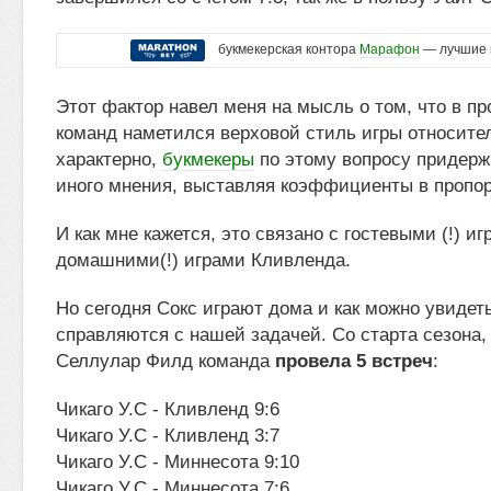
букмекерская контора
Марафон
— лучшие 
Этот фактор навел меня на мысль о том, что в п
команд наметился верховой стиль игры относител
характерно,
букмекеры
по этому вопросу придерж
иного мнения, выставляя коэффициенты в пропор
И как мне кажется, это связано с гостевыми (!) иг
домашними(!) играми Кливленда.
Но сегодня Сокс играют дома и как можно увидет
справляются с нашей задачей. Со старта сезона
Селлулар Филд команда
провела 5 встреч
:
Чикаго У.С - Кливленд 9:6
Чикаго У.С - Кливленд 3:7
Чикаго У.С - Миннесота 9:10
Чикаго У.С - Миннесота 7:6