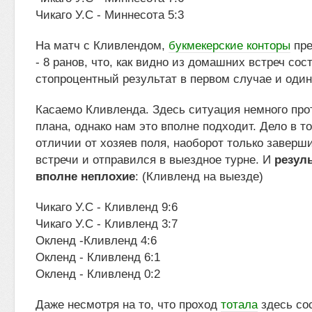
Чикаго У.С - Миннесота 5:3
На матч с Кливлендом,
букмекерские конторы
пре
- 8 ранов, что, как видно из домашних встреч сос
стопроцентный результат в первом случае и один
Касаемо Кливленда. Здесь ситуация немного про
плана, однако нам это вполне подходит. Дело в т
отличии от хозяев поля, наоборот только завер
встречи и отправился в выездное турне. И
резул
вполне неплохие
: (Кливленд на выезде)
Чикаго У.С - Кливленд 9:6
Чикаго У.С - Кливленд 3:7
Окленд -Кливленд 4:6
Окленд - Кливленд 6:1
Окленд - Кливленд 0:2
Даже несмотря на то, что проход
тотала
здесь со