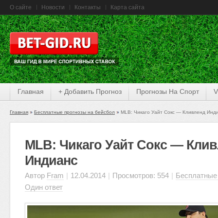
О сайте
Новости
Контакты
Карта сайта
Главная
+ Добавить Прогноз
Прогнозы На Спорт
V
Главная
Бесплатные прогнозы на бейсбол
MLB: Чикаго Уайт Сокс — Кливленд Инд
MLB: Чикаго Уайт Сокс — Кли
Индианс
Автор
Fram
|
12.04.2014
|
Просмотров: 554
|
Бесплатные 
Один ответ