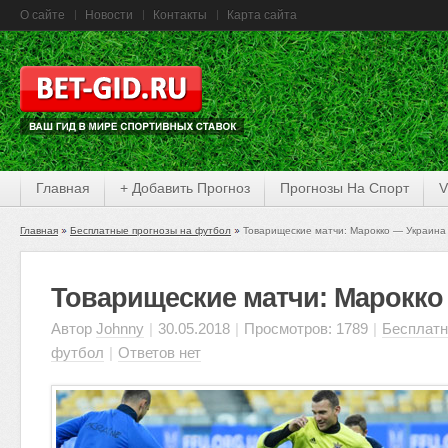
О сайте
Новости
Контакты
Карта сайта
Главная
+ Добавить Прогноз
Прогнозы На Спорт
V
Главная
Бесплатные прогнозы на футбол
Товарищеские матчи: Марокко — Украина
Товарищеские матчи: Марокко
Автор
Johnny
|
30.05.2018
|
Просмотров: 1789
|
Бесплатн
футбол
|
Ответов нет