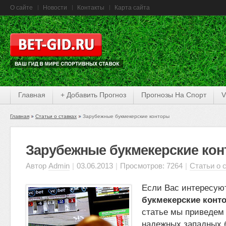
О сайте
Новости
Контакты
Карта сайта
Главная
+ Добавить Прогноз
Прогнозы На Спорт
V
Главная
Статьи о ставках
Зарубежные букмекерские конторы
Зарубежные букмекерские ко
Автор
Admin
|
03.06.2013
|
Просмотров: 7264
|
Статьи о 
Если Вас интересу
букмекерские конт
статье мы приведем
надежных западных 