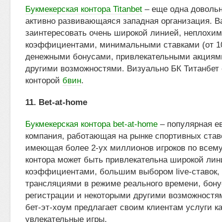
Букмекерская контора Titanbet
– еще одна довольн
активно развивающаяся западная организация. В
заинтересовать очень широкой линией, неплохи
коэффициентами, минимальными ставками (от 10
денежными бонусами, привлекательными акциям
другими возможностями. Визуально БК Титанбет 
конторой
бвин
.
11. Bet-at-home
Букмекерская контора bet-at-home
– популярная е
компания, работающая на рынке спортивных ставо
имеющая более 2-ух миллионов игроков по всему
контора может быть привлекательна широкой лин
коэффициентами, большим выбором live-ставок,
трансляциями в режиме реального времени, бон
регистрации и некоторыми другими возможностям
бет-эт-хоум предлагает своим клиентам услуги ка
увлекательные игры.