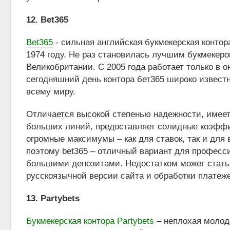
12. Bet365
Bet365
- сильная английская букмекерская контор
1974 году. Не раз становилась лучшим букмекеро
Великобритании. С 2005 года работает только в о
сегодняшний день контора бет365 широко известн
всему миру.
Отличается высокой степенью надежности, имеет
больших линий, предоставляет солидные коэфф
огромные максимумы – как для ставок, так и для
поэтому bet365 – отличный вариант для професс
большими депозитами. Недостатком может стать
русскоязычной версии сайта и обработки платеж
13. Partybets
Букмекерская контора Partybets
– неплохая молод