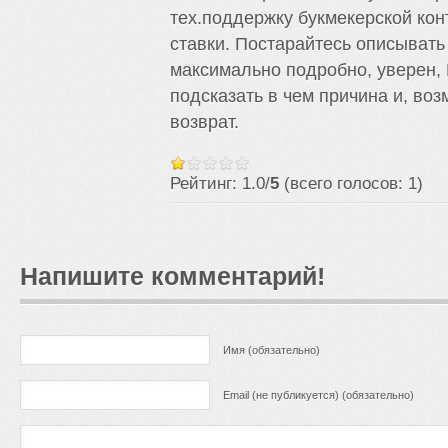
тех.поддержку букмекерской кон
ставки. Постарайтесь описывать
максимально подробно, уверен,
подсказать в чем причина и, во
возврат.
Рейтинг: 1.0/
5
(всего голосов: 1)
Напишите комментарий!
Имя (обязательно)
Email (не публикуется) (обязательно)