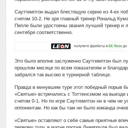
Саутгемптон выдал блестящую серию из 4-ех по
счетом 10-2. Не зря главный тренер Рональд Кум
Пелле были удостоены звания лучший тренер и 
сентября соответственно.
получите фрибеты в
БК Леон
до 
Это было вполне заслуженно Саутгемптон был л
прошлом месяце по всем показателям и благодар
забрался так высоко в турнирной таблице.
Правда в минувшем туре этот победный порыв б
«Святые» встречались с Тоттенхэмом на выезде 
счетом 0-1. Но по игре Саутгемптон ни в чем не 
оппонентам. Но как бы там ни было команда очко
«Святые» оставляют о себе самые приятные впеч
первому туру, в матче против Ливерпуля был ви