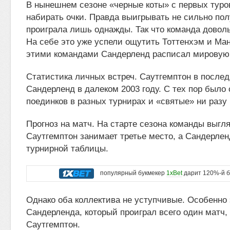
В нынешнем сезоне «черные коты» с первых туро
набирать очки. Правда выигрывать не сильно полу
проиграла лишь однажды. Так что команда довол
На себе это уже успели ощутить Тоттенхэм и Ма
этими командами Сандерленд расписал мировую
Статистика личных встреч. Саутгемптон в после
Сандерленд в далеком 2003 году. С тех пор было 
поединков в разных турнирах и «святые» ни разу
Прогноз на матч. На старте сезона команды выгля
Саутгемптон занимает третье место, а Сандерлен
турнирной таблицы.
популярный букмекер
1xBet
дарит 120%-й б
Однако оба коллектива не уступчивые. Особенно 
Сандерленда, который проиграл всего один матч
Саутгемптон.