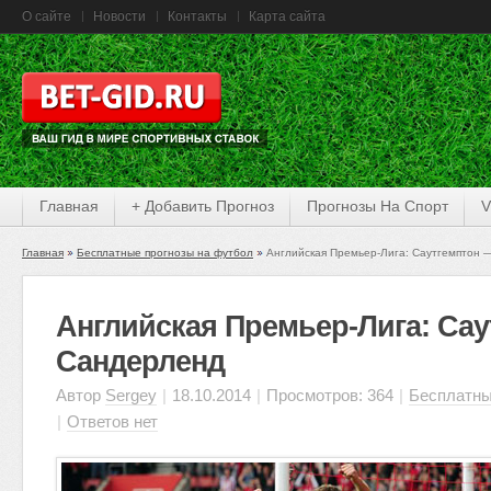
О сайте
Новости
Контакты
Карта сайта
Главная
+ Добавить Прогноз
Прогнозы На Спорт
V
Главная
Бесплатные прогнозы на футбол
Английская Премьер-Лига: Саутгемптон 
Английская Премьер-Лига: Са
Сандерленд
Автор
Sergey
|
18.10.2014
|
Просмотров: 364
|
Бесплатны
|
Ответов нет