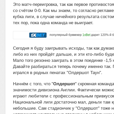
Это матч-переигровка, так как первое противост
со счётом 0-0. Как мы знаем, то согласно регламе
кубка лиги, в случае ничейного результата состо
тех пор, пока одна команда не выиграет.
популярный букмекер
1xBet
дарит 120%-й б
Сегодня я буду заигрывать исходы, так как думаю,
либо из них пройдёт дальше, и эти кто-либо буд
Мало того резонно заиграть в этом поединке -1,5
Давайте разбираться теперь почему именно так.
игрался в родных пенатах "Олдершот Таун".
Начнём с того, что "
Олдершот
" скромная команда
значимости дивизиона Англии. Фактически можно
играют любители с профессиональным привкусом
Национальной лиги достаточно мал, деньги там к
небольшие. Сам стадиончик у "Олдершот" тоже 