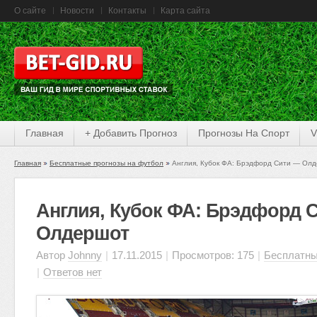
О сайте
Новости
Контакты
Карта сайта
Главная
+ Добавить Прогноз
Прогнозы На Спорт
V
Главная
Бесплатные прогнозы на футбол
Англия, Кубок ФА: Брэдфорд Сити — Ол
Англия, Кубок ФА: Брэдфорд 
Олдершот
Автор
Johnny
|
17.11.2015
|
Просмотров: 175
|
Бесплатны
|
Ответов нет