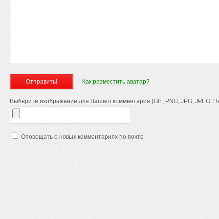
Как разместить аватар?
Выберите изображение для Вашего комментария (GIF, PNG, JPG, JPEG. Не
Оповещать о новых комментариях по почте