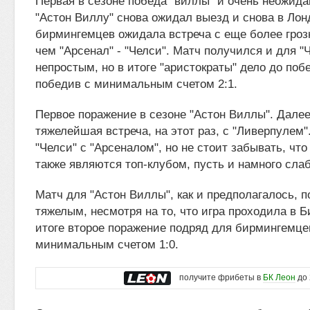
Первая в сезоне победа "виллы" и очень неожидан
"Астон Виллу" снова ожидал выезд и снова в Лонд
бирмингемцев ожидала встреча с еще более гроз
чем "Арсенал" - "Челси". Матч получился и для "
непростым, но в итоге "аристократы" дело до поб
победив с минимальным счетом 2:1.
Первое поражение в сезоне "Астон Виллы". Далее
тяжелейшая встреча, на этот раз, с "Ливерпулем".
"Челси" с "Арсеналом", но не стоит забывать, чт
также являются топ-клубом, пусть и намного сла
Матч для "Астон Виллы", как и предполагалось, 
тяжелым, несмотря на то, что игра проходила в Б
итоге второе поражение подряд для бирмингемцев
минимальным счетом 1:0.
получите фрибеты в
БК Леон
до 