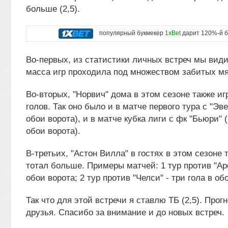
больше (2,5).
популярный букмекер
1xBet
дарит 120%-й б
Во-первых, из статистики личных встреч мы види
масса игр проходила под множеством забитых мя
Во-вторых, "Норвич" дома в этом сезоне также иг
голов. Так оно было и в матче первого тура с "Эве
обои ворота), и в матче кубка лиги с фк "Бьюри" 
обои ворота).
В-третьих, "Астон Вилла" в гостях в этом сезоне 
тотал больше. Примеры матчей: 1 тур против "Арс
обои ворота; 2 тур против "Челси" - три гола в об
Так что для этой встречи я ставлю ТБ (2,5). Прог
друзья. Спасибо за внимание и до новых встреч.