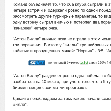
Команд объединяет то, что оба клуба сыграли в э
четыре встречи и одержали ровно по одной побед
рассмотреть другие турнирные параметры, то вид
одну встречу сыграл вничью и потерпел два пораж
"канареек" четыре очка.
"Астон Вилла" вничью пока не играла в этом чем
три поражения. В итоге у "виллы" три набранных 
забитых и пропущенных мячей: "Норвич" - 3:5, "Ас
популярный букмекер
1xBet
дарит 120%-й б
"Астон Виллу" разделяет ровно одна победа, то б
взобраться на 10 место, при учете того, что в 5 т
бирмингемцев свои матчи проиграют.
Давайте понаблюдаем за тем, как же начали сезо
Вилла".