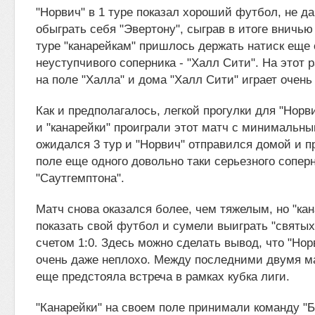
"Норвич" в 1 туре показал хороший футбол, не да
обыграть себя "Эвертону", сыграв в итоге вничью 
туре "канарейкам" пришлось держать натиск еще 
неуступчивого соперника - "Халл Сити". На этот 
на поле "Халла" и дома "Халл Сити" играет очень
Как и предполагалось, легкой прогулки для "Норв
и "канарейки" проиграли этот матч с минимальны
ожидался 3 тур и "Норвич" отправился домой и п
поле еще одного довольно таки серьезного соперн
"Саутгемптона".
Матч снова оказался более, чем тяжелым, но "ка
показать свой футбол и сумели выиграть "святы
счетом 1:0. Здесь можно сделать вывод, что "Нор
очень даже неплохо. Между последними двумя м
еще предстояла встреча в рамках кубка лиги.
"Канарейки" на своем поле принимали команду "