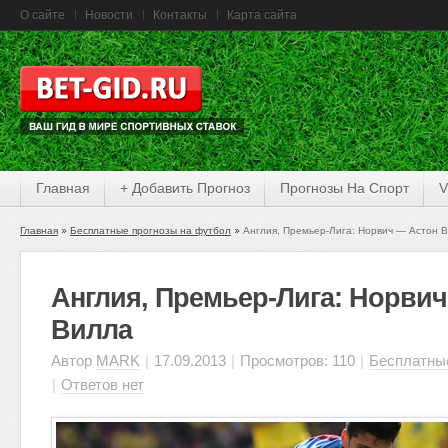
О сайте
Новости
Контакты
Карта сайта
Главная
+ Добавить Прогноз
Прогнозы На Спорт
V
Главная
Бесплатные прогнозы на футбол
Англия, Премьер-Лига: Норвич — Астон 
Англия, Премьер-Лига: Норви
Вилла
Автор
MARK
|
17.09.2013
|
Просмотров: 110
|
Бесплатные
|
Ответов нет