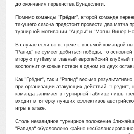
до окончания первенства Бундеслиги.
Помимо команды "
Грёдиг
", второй команде перве
текущего сезона предстоит провести два матча 
турнирной мотивации "Андры" и "Магны Винер-Н
В случае если во встрече с восьмой командой н
"Рапид" не сумеет добиться победы, то основной
вторую путёвку в главный европейский клубный т
восполнит очковые потери в одном из двух оста
Как "Грёдиг", так и "Рапид" весьма результативн
при организации атакующих действий. "Грёдиг", н
команда занимает в турнирной таблице лишь трет
входит в пятёрку лучших коллективов австрийско
игры в атаке.
Столь незавидное турнирное положение ближайш
"Рапида" обусловлено крайне несбалансированно