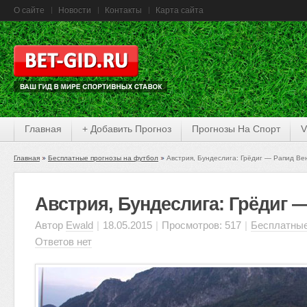
О сайте
Новости
Контакты
Карта сайта
Главная
+ Добавить Прогноз
Прогнозы На Спорт
V
Главная
Бесплатные прогнозы на футбол
Австрия, Бундеслига: Грёдиг — Рапид Ве
Австрия, Бундеслига: Грёдиг 
Автор
Ewald
|
18.05.2015
|
Просмотров: 517
|
Бесплатные
Ответов нет