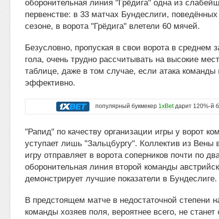
оборонительная линия "Грёдига" одна из слабей
первенстве: в 33 матчах Бундеслиги, поведённы
сезоне, в ворота "Грёдига" влетели 60 мячей.
Безусловно, пропуская в свои ворота в среднем з
гола, очень трудно рассчитывать на высокие мес
таблице, даже в том случае, если атака команды
эффективно.
популярный букмекер
1xBet
дарит 120%-й б
"Рапид" по качеству организации игры у ворот к
уступает лишь "Зальцбургу". Коллектив из Вены 
игру отправляет в ворота соперников почти по два
оборонительная линия второй команды австрийск
демонстрирует лучшие показатели в Бундеслиге.
В предстоящем матче в недостаточной степени н
команды хозяев поля, вероятнее всего, не станет