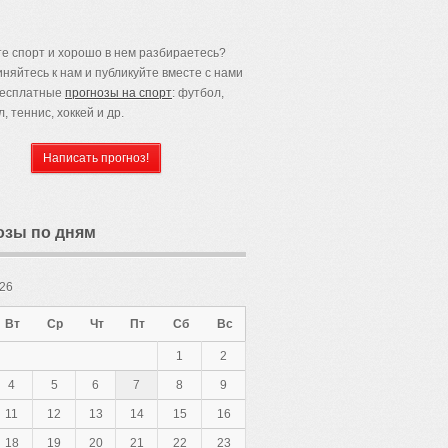
е спорт и хорошо в нем разбираетесь?
няйтесь к нам и публикуйте вместе с нами
бесплатные
прогнозы на спорт
: футбол,
, теннис, хоккей и др.
озы по дням
026
Вт
Ср
Чт
Пт
Сб
Вс
1
2
4
5
6
7
8
9
11
12
13
14
15
16
18
19
20
21
22
23