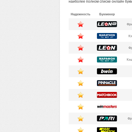
наиболее полном списке онлайн букм
Надежность
Букмекер
Фри
Кэ
Фр
Кэш
Фр