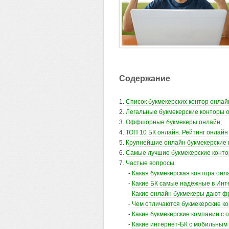
Содержание
1.
Список букмекерских контор онлай
2.
Легальные букмекерские конторы
3.
Оффшорные букмекеры онлайн
;
4.
ТОП 10 БК онлайн. Рейтинг онлайн
5.
Крупнейшие онлайн букмекерские 
6.
Самые лучшие букмекерские контор
7.
Частые вопросы
.
-
Какая букмекерская контора онл
-
Какие БК самые надёжные в Инт
-
Какие онлайн букмекеры дают ф
-
Чем отличаются букмекерские к
-
Какие букмекерские компании с 
-
Какие интернет-БК с мобильны