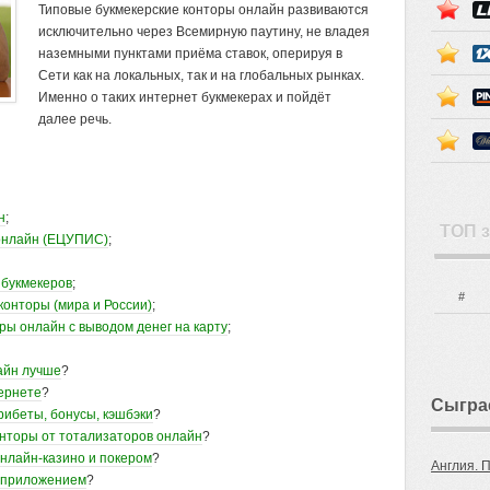
Типовые букмекерские конторы онлайн развиваются
исключительно через Всемирную паутину, не владея
наземными пунктами приёма ставок, оперируя в
Сети как на локальных, так и на глобальных рынках.
Именно о таких интернет букмекерах и пойдёт
далее речь.
н
;
ТОП з
 онлайн (ЕЦУПИС)
;
 букмекеров
;
#
конторы (мира и России)
;
ы онлайн с выводом денег на карту
;
айн лучше
?
ернете
?
Сыгра
рибеты, бонусы, кэшбэки
?
онторы от тотализаторов онлайн
?
онлайн-казино и покером
?
Англия. 
м приложением
?