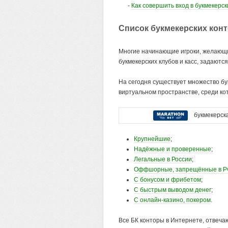
-
Как совершить вход в букмекерск
Список букмекерских кон
Многие начинающие игроки, желающи
букмекерских клубов и касс, задаютс
На сегодня существует множество бу
виртуальном пространстве, среди ко
букмекерска
Крупнейшие
;
Надёжные и проверенные
;
Легальные в России
;
Оффшорные, запрещённые в Р
С бонусом и фрибетом
;
С быстрым выводом денег
;
С онлайн-казино, покером
.
Все БК конторы в Интернете, отвеч