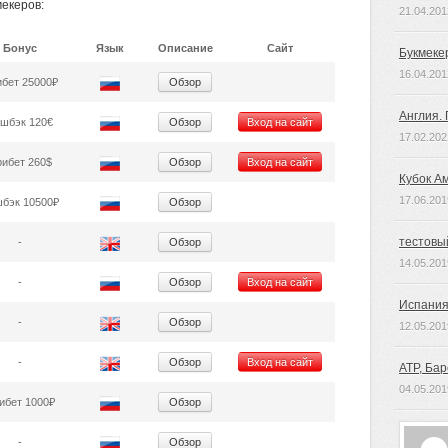
екеров:
21.04.201
Бонус
Язык
Описание
Сайт
Букмеке
16.04.201
бет 25000₽
Обзор
Англия.
шбэк 120€
Обзор
Вход на сайт
17.02.202
ибет 260$
Обзор
Вход на сайт
Кубок А
17.06.201
бэк 10500₽
Обзор
тестовы
-
Обзор
14.05.201
-
Обзор
Вход на сайт
Испания
-
Обзор
12.05.201
-
Обзор
Вход на сайт
ATP, Ба
04.05.201
ибет 1000₽
Обзор
-
Обзор