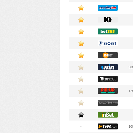
50
12
-
10