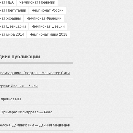
нат НБА
Чемпионат Норвегии
нат Португалии
Чемпионат России
нат Украины
Чемпионат Франции
нат Швейцарии
Чемпионат Швеции
нат мира 2014
Чемпионат мира 2018
дние публикации
Премьер-лига: Эвертон – Манчестер Сити
ерики: Япония — Чили
 прогноз №3
 Примера: Вильярреал — Реал
селона: Доминик Тим — Даниил Медведев