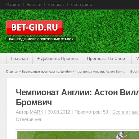
О сайте
Новости
Контакты
Карта сайта
Главная
+ Добавить Прогноз
Прогнозы На Спорт
V
Главная
Бесплатные прогнозы на футбол
Чемпионат Англии: Астон Вилла — Вест
Чемпионат Англии: Астон Вил
Бромвич
Автор
MARK
|
30.09.2012
|
Просмотров: 53
|
Бесплатные
Ответов нет