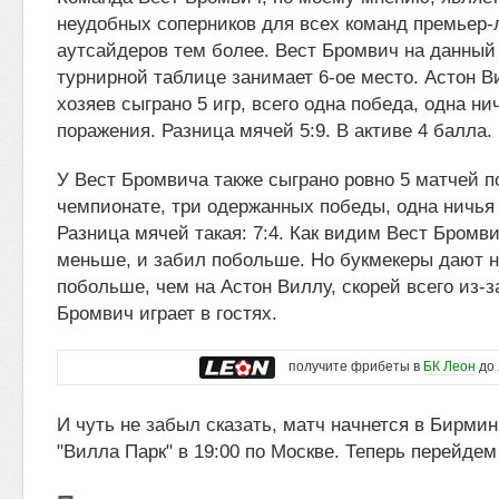
неудобных соперников для всех команд премьер-
аутсайдеров тем более. Вест Бромвич на данный
турнирной таблице занимает 6-ое место. Астон В
хозяев сыграно 5 игр, всего одна победа, одна ни
поражения. Разница мячей 5:9. В активе 4 балла.
У Вест Бромвича также сыграно ровно 5 матчей по
чемпионате, три одержанных победы, одна ничья
Разница мячей такая: 7:4. Как видим Вест Бромви
меньше, и забил побольше. Но букмекеры дают 
побольше, чем на Астон Виллу, скорей всего из-за
Бромвич играет в гостях.
получите фрибеты в
БК Леон
до 
И чуть не забыл сказать, матч начнется в Бирми
"Вилла Парк" в 19:00 по Москве. Теперь перейдем 