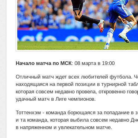
Начало матча по МСК
: 08 марта в 19:00
Отличный матч ждет всех любителей футбола. Ч
находящаяся на первой позиции в турнирной табл
которая совсем недавно провела, откровенно
гово
удачный матч в Лиге чемпионов.
Тоттенхэм - команда борющаяся за попадание в 
и та команда, которая выбила совсем недавно Дн
в напряженном и увлекательном матче.