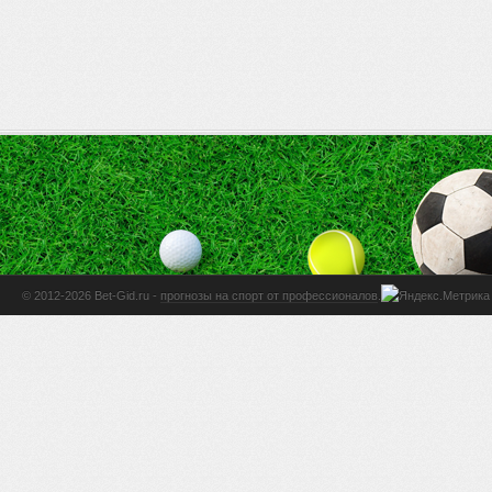
© 2012-2026 Bet-Gid.ru -
прогнозы на спорт от профессионалов
.