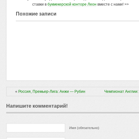
ставки в
букмекерской конторе Леон
вместе с нами! >>
Похожие записи
«
Россия, Премьер-Лига: Анжи — Рубин
Чемпионат Англии:
Напишите комментарий!
Имя (обязательно)