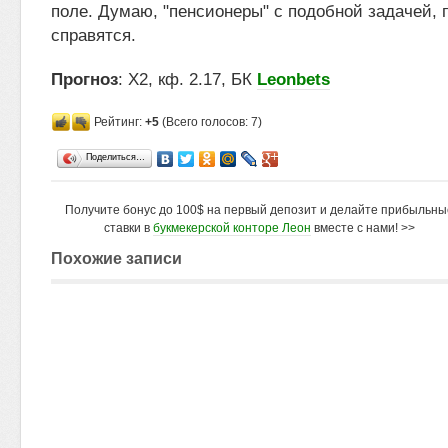
поле. Думаю, "пенсионеры" с подобной задачей, п
справятся.
Прогноз
: Х2, кф. 2.17, БК
Leonbets
Рейтинг:
+5
(Всего голосов: 7)
Поделиться…
Получите бонус до 100$ на первый депозит и делайте прибыльны
ставки в
букмекерской конторе Леон
вместе с нами! >>
Похожие записи