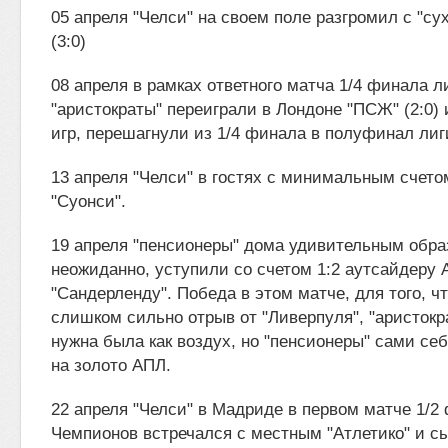
05 апреля "Челси" на своем поле разгромил с "су
(3:0)
08 апреля в рамках ответного матча 1/4 финала 
"аристократы" переиграли в Лондоне "ПСЖ" (2:0) 
игр, перешагнули из 1/4 финала в полуфинал ли
13 апреля "Челси" в гостях с минимальным счето
"Суонси".
19 апреля "пенсионеры" дома удивительным обра
неожиданно, уступили со счетом 1:2 аутсайдеру 
"Сандерленду". Победа в этом матче, для того, ч
слишком сильно отрыв от "Ливерпуля", "аристокра
нужна была как воздух, но "пенсионеры" сами се
на золото АПЛ.
22 апреля "Челси" в Мадриде в первом матче 1/2
Чемпионов встречался с местным "Атлетико" и с