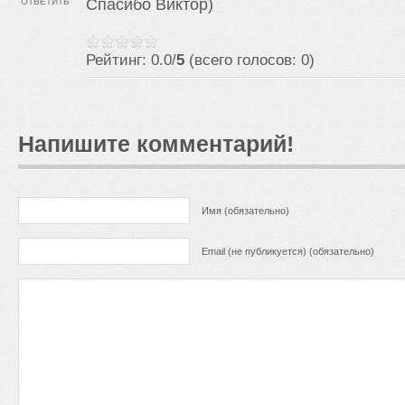
Спасибо Виктор)
ОТВЕТИТЬ
Рейтинг: 0.0/
5
(всего голосов: 0)
Напишите комментарий!
Имя (обязательно)
Email (не публикуется) (обязательно)