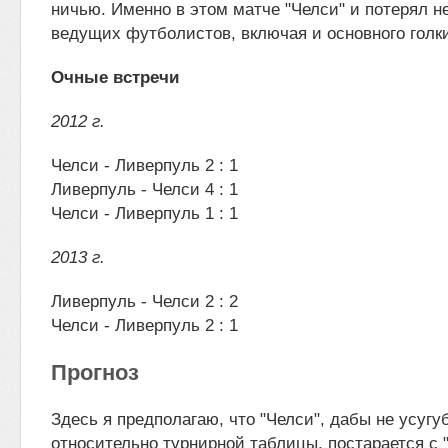
ничью. Именно в этом матче "Челси" и потерял н
ведущих футболистов, включая и основного голк
Очные встречи
2012 г.
Челси - Ливерпуль 2 : 1
Ливерпуль - Челси 4 : 1
Челси - Ливерпуль 1 : 1
2013 г.
Ливерпуль - Челси 2 : 2
Челси - Ливерпуль 2 : 1
Прогноз
Здесь я предполагаю, что "Челси", дабы не усуг
относительно турнирной таблицы, постарается с 