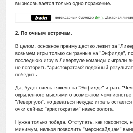
вырисовывается только одно поражение.
легендарный букмекер
Bwin
. Шикарная линия
2. По очным встречам.
В целом, основное преимущество лежит за "Ливе
возьмем игры только сыгранные на "Энфилде", по 
последнюю игру в Ливерпуле команды сыграли в
не повторить "аристократам2 подобный результат
победить.
Да, будет очень тяжело на "Энфилде" играть "Чел
окрыленного мыслями о возможном чемпионстве з
"Леверпуля", но деваться некуда: играть остается 
очки сейчас "аристократам" навес золота.
Нужна только победа. Отступать, как говорится, н
минимум, нельзя позволить "мерсисайдцам" выиг