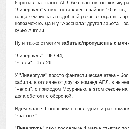
бороться за золото АПЛ без шансов, поскольку р
"Ливерпуля" у них составляет в районе 10 очков, 
конца чемпионата подобный разрыв сократить пр
невозможно. Да и у "Арсенала" другая забота - 
кубке Англии.
Ну и также отметим
забитые/пропущенные мяч
"Ливерпуль" - 96 / 44;
"Челси" - 67 / 26;
У "Ливерпуля" просто фантастическая атака - бо
забили, в отличие от других команд АПЛ, в ныне
"Челси", с приходом Моуринью, в этом сезоне на
дела обстоят с обороной.
Идем далее. Поговорим о последних играх коман
"красных".
"
Ливерпуль
" свои последние 4 матча отыграл тол