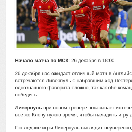
Начало матча по МСК
: 26 декабря в 18:00
26 декабря нас ожидает отличный матч в Английс
встречаются Ливерпуль с набравшим ход Лестер
однозначного фаворита сложно,
так как обе кома
победить.
Ливерпуль
при новом тренере показывает интер
все же Клопу нужно время, чтобы наладить игру 
Последние игры Ливерпуль выглядит неуверенно,