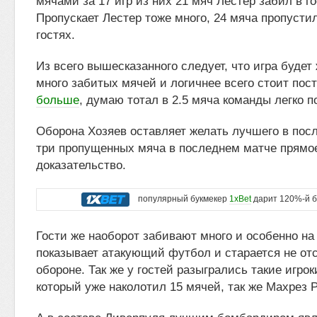
мячами за 17 игр из них 21 мяч Лестер забил в го
Пропускает Лестер тоже много, 24 мяча пропустил
гостях.
Из всего вышесказанного следует, что игра будет
много забитых мячей и логичнее всего стоит пос
больше
, думаю тотал в 2.5 мяча команды легко п
Оборона Хозяев оставляет желать лучшего в пос
три пропущенных мяча в последнем матче прямо
доказательство.
популярный букмекер
1xBet
дарит 120%-й б
Гости же наоборот забивают много и особенно на
показывает атакующий футбол и старается не от
обороне. Так же у гостей разыгрались такие игро
который уже наколотил 15 мячей, так же Махрез 