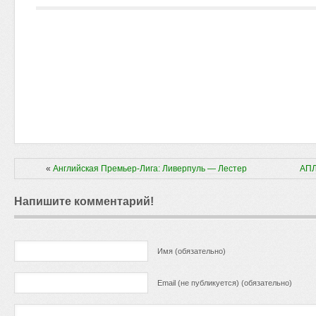
«
Английская Премьер-Лига: Ливерпуль — Лестер
АПЛ
Напишите комментарий!
Имя (обязательно)
Email (не публикуется) (обязательно)