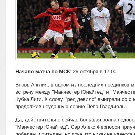
Начало матча по МСК
: 29 октября в 17:00
Вновь Англия, в одном из последних поединков 
встречу между "Манчестер Юнайтед" и "Манчесте
Кубка Лиги. К слову, "ред девилс"
выиграли со сч
продолжив неудачную серию Пепа Гвардиолы.
Да, действительно сейчас большая волна недов
"Манчестер Юнайтед". Сэр Алекс Фергюсон приуч
победам и титулам, но пока что никак не удаётся