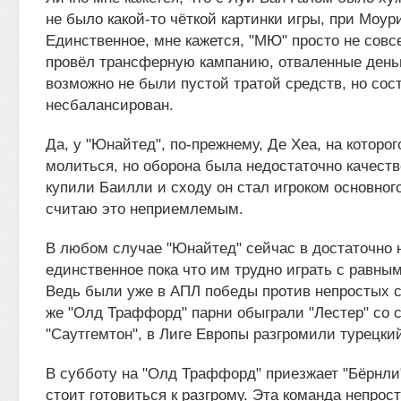
не было какой-то чёткой картинки игры, при Моур
Единственное, мне кажется, "МЮ" просто не сов
провёл трансферную кампанию, отваленные деньг
возможно не были пустой тратой средств, но сос
несбалансирован.
Да, у "Юнайтед", по-прежнему, Де Хеа, на которо
молиться, но оборона была недостаточно качеств
купили Баилли и сходу он стал игроком основного
считаю это неприемлемым.
В любом случае "Юнайтед" сейчас в достаточно 
единственное пока что им трудно играть с равны
Ведь были уже в АПЛ победы против непростых с
же "Олд Траффорд" парни обыграли "Лестер" со с
"Саутгемтон", в Лиге Европы разгромили турецкий
В субботу на "Олд Траффорд" приезжает "Бёрнли"
стоит готовиться к разгрому. Эта команда непрост