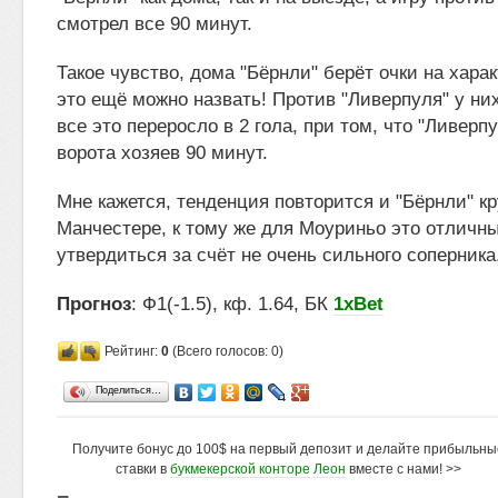
смотрел все 90 минут.
Такое чувство, дома "Бёрнли" берёт очки на харак
это ещё можно назвать! Против "Ливерпуля" у ни
все это переросло в 2 гола, при том, что "Ливер
ворота хозяев 90 минут.
Мне кажется, тенденция повторится и "Бёрнли" кр
Манчестере, к тому же для Моуриньо это отличн
утвердиться за счёт не очень сильного соперника
Прогноз
: Ф1(-1.5), кф. 1.64, БК
1xBet
Рейтинг:
0
(Всего голосов: 0)
Поделиться…
Получите бонус до 100$ на первый депозит и делайте прибыльны
ставки в
букмекерской конторе Леон
вместе с нами! >>