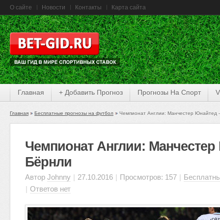
О сайте
Новости
Контакты
Карта сайта
Главная
+ Добавить Прогноз
Прогнозы На Спорт
V
Главная
Бесплатные прогнозы на футбол
Чемпионат Англии: Манчестер Юнайтед
Чемпионат Англии: Манчестер
Бёрнли
Автор
Johnny
|
27.10.2016
|
Просмотров: 157
|
Бесплатны
|
Ответов нет