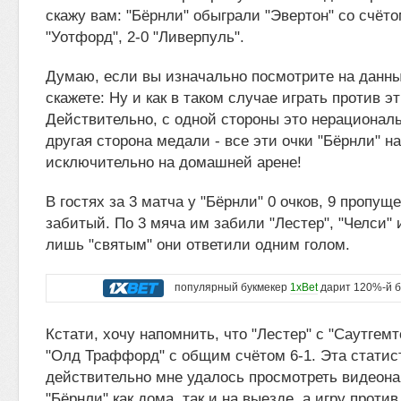
скажу вам: "Бёрнли" обыграли "Эвертон" со счётом
"Уотфорд", 2-0 "Ливерпуль".
Думаю, если вы изначально посмотрите на данны
скажете: Ну и как в таком случае играть против э
Действительно, с одной стороны это нерациональ
другая сторона медали - все эти очки "Бёрнли" н
исключительно на домашней арене!
В гостях за 3 матча у "Бёрнли" 0 очков, 9 пропу
забитый. По 3 мяча им забили "Лестер", "Челси" 
лишь "святым" они ответили одним голом.
популярный букмекер
1xBet
дарит 120%-й б
Кстати, хочу напомнить, что "Лестер" с "Саутгем
"Олд Траффорд" с общим счётом 6-1. Эта статист
действительно мне удалось просмотреть видеона
"Бёрнли" как дома, так и на выезде, а игру проти