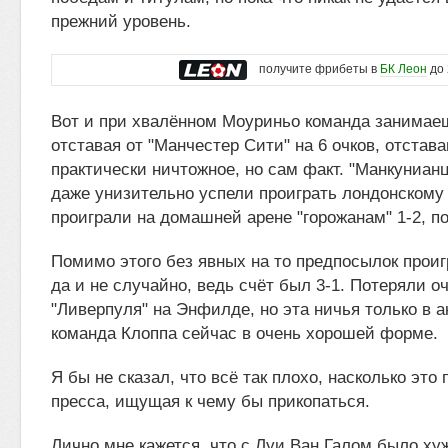
прежний уровень.
получите фрибеты в
БК Леон
до 
Вот и при хвалённом Моуриньо команда занимае
отставая от "Манчестер Сити" на 6 очков, отстава
практически ничтожное, но сам факт. "Манкунианц
даже унизительно успели проиграть лондонскому 
проиграли на домашней арене "горожанам" 1-2, по
Помимо этого без явных на то предпосылок проиг
да и не случайно, ведь счёт был 3-1. Потеряли оч
"Ливерпуля" на Энфилде, но эта ничья только в а
команда Клоппа сейчас в очень хорошей форме.
Я бы не сказал, что всё так плохо, насколько это
пресса, ищущая к чему бы прикопаться.
Лично мне кажется, что с Луи Ван Галом было ху