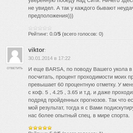
уверенную победу над Сити. Ничего здес
не увидел. А так у каждого бывают неуд
предположения)))
Рейтинг: 0.0/
5
(всего голосов: 0)
viktor
:
30.01.2014 в 17:22
И еще BARSA, по поводу Вашего укола в
ОТВЕТИТЬ
посчитать, процент проходимости моих п
превышает 60 процентную отметку. У ме
с коф. 5 , 4.25 , 3.65 и т.д. и даже проход
подряд пройденных прогнозов. Так что е
мой результат, тогда я с Вами подискутир
нас более опытный спец. в мире спорта.