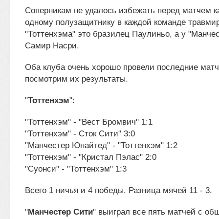
Соперникам не удалось избежать перед матчем к
одному полузащитнику в каждой команде травми
"Тоттенхэма" это бразилец Паулиньо, а у "Манче
Самир Насри.
Оба клуба очень хорошо провели последние матч
посмотрим их результаты.
"
Тоттенхэм
":
"Тоттенхэм" - "Вест Бромвич" 1:1
"Тоттенхэм" - Сток Сити" 3:0
"Манчестер Юнайтед" - "Тоттенхэм" 1:2
"Тоттенхэм" - "Кристал Пэлас" 2:0
"Суонси" - "Тоттенхэм" 1:3
Всего 1 ничья и 4 победы. Разница мячей 11 - 3.
"
Манчестер Сити
" выиграл все пять матчей с о