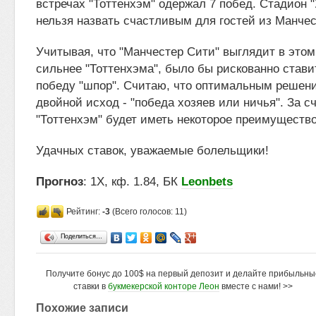
встречах "Тоттенхэм" одержал 7 побед. Стадион 
нельзя назвать счастливым для гостей из Манчес
Учитывая, что "Манчестер Сити" выглядит в этом
сильнее "Тоттенхэма", было бы рискованно стави
победу "шпор". Считаю, что оптимальным решени
двойной исход - "победа хозяев или ничья". За сч
"Тоттенхэм" будет иметь некоторое преимущество
Удачных ставок, уважаемые болельщики!
Прогноз
: 1Х, кф. 1.84, БК
Leonbets
Рейтинг:
-3
(Всего голосов: 11)
Поделиться…
Получите бонус до 100$ на первый депозит и делайте прибыльны
ставки в
букмекерской конторе Леон
вместе с нами! >>
Похожие записи