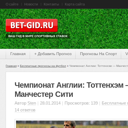
О сайте
Новости
Контакты
Карта сайта
Главная
+ Добавить Прогноз
Прогнозы На Спорт
V
Главная
Бесплатные прогнозы на футбол
Чемпионат Англии: Тоттенхэм — Манчест
Чемпионат Англии: Тоттенхэм
Манчестер Сити
Автор
Sten
|
28.01.2014
|
Просмотров: 139
|
Бесплатные 
14 ответов