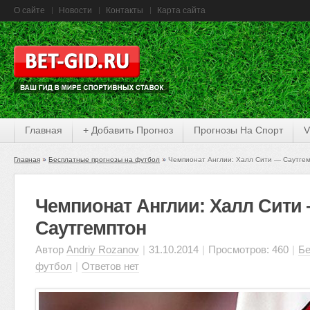
О сайте
Новости
Контакты
Карта сайта
Главная
+ Добавить Прогноз
Прогнозы На Спорт
V
Главная
Бесплатные прогнозы на футбол
Чемпионат Англии: Халл Сити — Саутге
Чемпионат Англии: Халл Сити
Саутгемптон
Автор
Andriy Rozanov
|
31.10.2014
|
Просмотров: 460
|
Бе
футбол
|
Ответов нет