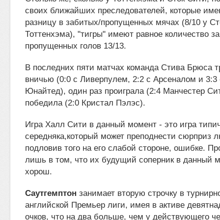
своих ближайших преследователей, которые име
разницу в забитых/пропущенных мячах (8/10 у Сто
Тоттенхэма), "тигры" имеют равное количество з
пропущенных голов 13/13.
В последних пяти матчах команда Стива Брюса 
вничью (0:0 с Ливерпулем, 2:2 с Арсеналом и 3:3
Юнайтед), один раз проиграла (2:4 Манчестер Си
победила (2:0 Кристал Пэлэс).
Игра Халл Сити в данный момент - это игра типич
середняка,который может преподнести сюрприз л
подловив того на его слабой стороне, ошибке. Пр
лишь в том, что их будущий соперник в данный 
хорош.
Саутгемптон
занимает вторую строчку в турнирн
английской Премьер лиги, имея в активе девятн
очков, что на два больше, чем у действующего ч