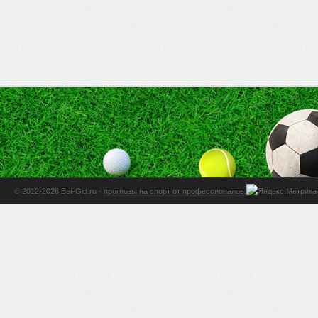
© 2012-2026 Bet-Gid.ru -
прогнозы на спорт от профессионалов
.