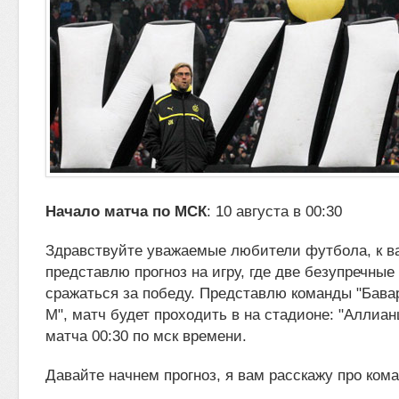
Начало матча по МСК
: 10 августа в 00:30
Здравствуйте уважаемые любители футбола, к в
представлю прогноз на игру, где две безупречные
сражаться за победу. Представлю команды
"Бавар
М", матч будет проходить в на стадионе: "Аллиан
матча 00:30 по мск времени.
Давайте начнем прогноз, я вам расскажу про ком