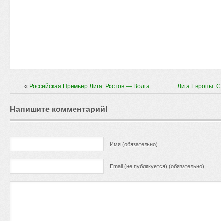
«
Российская Премьер Лига: Ростов — Волга
Лига Европы: 
Напишите комментарий!
Имя (обязательно)
Email (не публикуется) (обязательно)