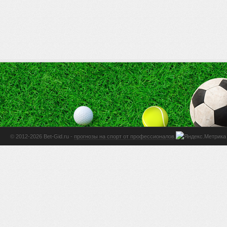
© 2012-2026 Bet-Gid.ru -
прогнозы на спорт от профессионалов
.