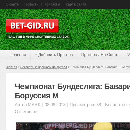
О сайте
Новости
Контакты
Карта сайта
Главная
+ Добавить Прогноз
Прогнозы На Спорт
V
Главная
Бесплатные прогнозы на футбол
Чемпионат Бундеслига: Бавария — Борус
Чемпионат Бундеслига: Бавар
Боруссия М
Автор
MARK
|
08.08.2013
|
Просмотров: 38
|
Бесплатные
Ответов нет