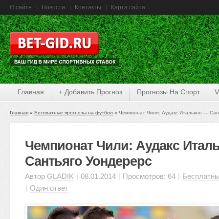
О сайте
Новости
Контакты
Карта сайта
Главная
+ Добавить Прогноз
Прогнозы На Спорт
V
Главная
Бесплатные прогнозы на футбол
Чемпионат Чили: Аудакс Итальяно — Сан
Чемпионат Чили: Аудакс Итал
Сантьяго Уондерерс
Автор
GLADIK
|
08.01.2014
|
Просмотров: 64
|
Бесплатны
|
Один ответ