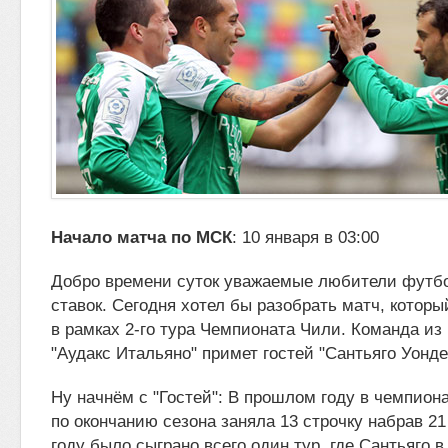
Начало матча по МСК
: 10 января в 03:00
Добро времени суток уважаемые любители футбо
ставок. Сегодня хотел бы разобрать матч, которы
в рамках 2-го тура Чемпионата Чили.
Команда из
"Аудакс Итальяно" примет гостей "Сантьяго Уонде
Ну начнём с "Гостей": В прошлом году в чемпион
по окончанию сезона заняла 13 строчку набрав 21 
году было сыграно всего один тур, где Сантьяго 