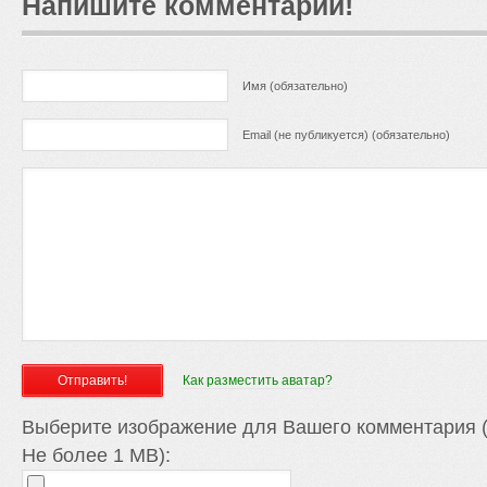
Напишите комментарий!
Имя (обязательно)
Email (не публикуется) (обязательно)
Как разместить аватар?
Выберите изображение для Вашего комментария (
Не более 1 MB):