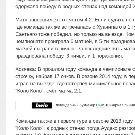
одержала победу в родных стенах над командой 
Матч завершился со счётом 4:2. Если судить по 
где команда так же встречалась с Хуачипато в 1 ту
Сантьяго тоже победил, но только на выезде. Ко
чемпионате проиграла 6 матчей, в 5-ти празднова
матчей сыграли в ничью. За последние пять матч
праздновала победу, 3 ничьи, и 1 поражения.
Хозяева: В прошлом году команда в чемпионате с
строчку, набрав 17 очков. В сезоне 2014 году, в п
играл на выезде, где потерпел минимальное пора
"Коло Коло", счёт матча 2:1.
легендарный букмекер
Bwin
. Шикарная линия
Команда так же в первом туре в сезоне 2013 году
"Коло Коло", в родных стенах тогда Аудакс разгр