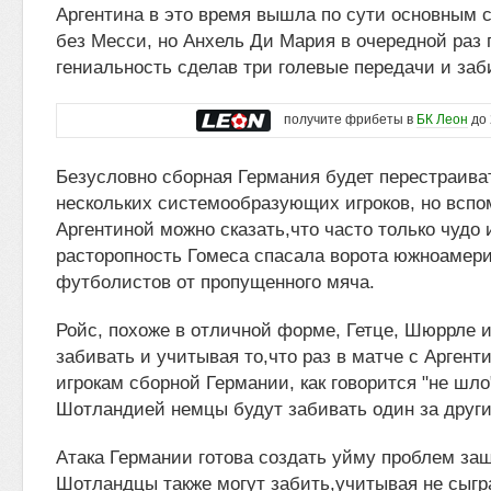
Аргентина в это время вышла по сути основным с
без Месси, но Анхель Ди Мария в очередной раз
гениальность сделав три голевые передачи и заби
получите фрибеты в
БК Леон
до 
Безусловно сборная Германия будет перестраива
нескольких системообразующих игроков, но вспо
Аргентиной можно сказать,что часто только чудо 
расторопность Гомеса спасала ворота южноамер
футболистов от пропущенного мяча.
Ройс, похоже в отличной форме, Гетце, Шюррле и
забивать и учитывая то,что раз в матче с Арген
игрокам сборной Германии, как говорится "не шло"
Шотландией немцы будут забивать один за друг
Атака Германии готова создать уйму проблем за
Шотландцы также могут забить,учитывая не сыг