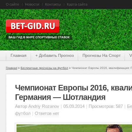
О сайте
Новости
Контакты
Карта сайта
Главная
+ Добавить Прогноз
Прогнозы На Спорт
V
Главная
Бесплатные прогнозы на футбол
Чемпионат Европы 2016, квалификация: 
Чемпионат Европы 2016, квал
Германия — Шотландия
Автор
Andriy Rozanov
|
05.09.2014
|
Просмотров: 587
|
Бе
футбол
|
Ответов нет