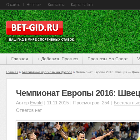
О сайте
Новости
Контакты
Карта сайта
Главная
+ Добавить Прогноз
Прогнозы На Спорт
V
Главная
Бесплатные прогнозы на футбол
Чемпионат Европы 2016: Швеция — Дани
Чемпионат Европы 2016: Шве
Автор
Ewald
|
11.11.2015
|
Просмотров: 254
|
Бесплатные
Ответов нет