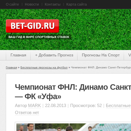
О сайте
Новости
Контакты
Карта сайта
Главная
+ Добавить Прогноз
Прогнозы На Спорт
V
Главная
Бесплатные прогнозы на футбол
Чемпионат ФНЛ: Динамо Санкт-Петербур
Чемпионат ФНЛ: Динамо Санкт
— ФК «Уфа»
Автор
MARK
|
22.08.2013
|
Просмотров: 52
|
Бесплатные
Ответов нет