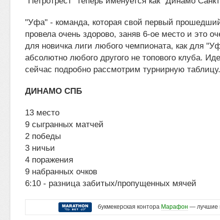
"Петротрест" теперь именуется как "Динамо Санкт
"Уфа" - команда, которая свой первый прошедши
провела очень здорово, заняв 6-ое место и это о
для новичка лиги любого чемпионата, как для "Уф
абсолютно любого другого не топового клуба. Ид
сейчас подробно рассмотрим турнирную таблицу
ДИНАМО СПБ
13 место
9 сыгранных матчей
2 победы
3 ничьи
4 поражения
9 набранных очков
6:10 - разница забитых/пропущенных мячей
букмекерская контора
Марафон
— лучшие 