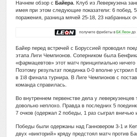
Начнем обзор с
Байера
. Клуб из Леверкузена зан
имея при этом следующие показатели: 6 побед, 5
поражения, разница мячей 25-18, 23 набранных оч
получите фрибеты в
БК Леон
до 
Байер перед встречей с Боруссией проводил поед
этапа Лиги Чемпионов. Соперником была Бенфик
«фармацевтов» этот матч принципиально ничего 
Поэтому результат поединка 0-0 вполне устроил
в 1\8 финала турнира. В Лиге Чемпионов с поста
команда справилась.
Во внутреннем первенстве дела у леверкузенцев 
довольно неплохо. Правда в последних 5 поедин
7 очков (одержал 2 победы, 1 раз сыграл вничью и
Победы были одержаны над Ганновером 3-1 и Кел
двух «викторий» кряду предстоял матч против Ба