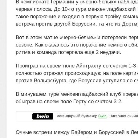
В чемпионате Германии у «черно-белых» наблюд
черная полоса. До 10-го тура менхенгладбахский 
такое поражение и входил в первую тройку коман
встреча против другой Боруссии, та что из Дортм
Вот в этом матче «черно-белые» и потерпели пер
сезоне. Как оказалось это поражение немного сб
ритма и команда потерпела еще 2 неудачи.
Проиграв на своем поле Айнтрахту со счетом 1-3 
полностью отражал происходящую на поле картин
против Вольфсбурга, где Боруссия уступила со сч
В минувшем туре менхенгладбахский клуб прерв
обыграв на своем поле Герту со счетом 3-2.
легендарный букмекер
Bwin
. Шикарная линия
Очные встречи между Байером и Боруссией в Ле