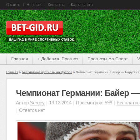
О сайте
Новости
Контакты
Карта сайта
Главная
+ Добавить Прогноз
Прогнозы На Спорт
V
Главная
Бесплатные прогнозы на футбол
Чемпионат Германии: Байер — Боруссия
Чемпионат Германии: Байер —
Автор
Sergey
|
13.12.2014
|
Просмотров: 598
|
Бесплатны
|
Ответов нет