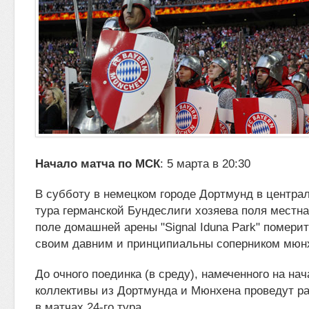
Начало матча по МСК
: 5 марта в 20:30
В субботу в немецком городе Дортмунд в централ
тура германской Бундеслиги хозяева поля местна
поле домашней арены "Signal Iduna Park"
померит
своим давним и принципиальны соперником мюнх
До очного поединка (в среду), намеченного на нач
коллективы из Дортмунда и Мюнхена проведут р
в матчах 24-го тура.