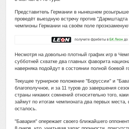
Представитель Германии в нынешнем розыгрыше
проведёт выездную встречу против "Дармштадта 
чемпионы Германии на своём поле проэкзаменую
получите фрибеты в
БК Леон
до 
Несмотря на довольно плотный график игр в Чем
субботней схватке два главных фаворита национ
наверняка подойдут в состоянии полной боевой г
Текущее турнирное положение "Боруссии" и "Бав
благополучное, и за 11 туров до завершения сезо
страны никаких сомнений относительно того, как
займут по итогам чемпионата два первых места, 
осталось.
"Бавария" опережает своего ближайшего оппонен
8 очков, что, учитывая запас прочности, присутс