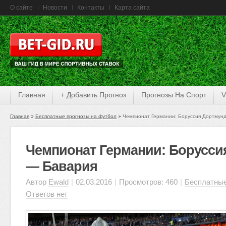
О сайте
Новости
Контакты
Карта сайта
Главная
+ Добавить Прогноз
Прогнозы На Спорт
V
Главная
Бесплатные прогнозы на футбол
Чемпионат Германии: Боруссия Дортмун
Чемпионат Германии: Борусси
— Бавария
Автор
Ewald
|
02.03.2016
|
Просмотров: 460
|
Бесплатные
Ответов нет