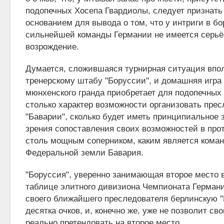
подопечных Хосепа Гвардиолы, следует признат
основанием для вывода о том, что у интриги в бо
сильнейшей команды Германии не имеется серьё
возрождение.
Думается, сложившаяся турнирная ситуация впол
тренерскому штабу "Боруссии", и домашняя игра
мюнхенского гранда приобретает для подопечных
столько характер возможности организовать пре
"Баварии", сколько будет иметь принципиальное 
зрения сопоставления своих возможностей в про
столь мощным соперником, каким является кома
Федеральной земли Бавария.
"Боруссия", уверенно занимающая второе место 
таблице элитного дивизиона Чемпионата Германи
своего ближайшего преследователя берлинскую "Г
десятка очков, и, конечно же, уже не позволит св
реально претендовать на второе место.