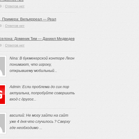
9
|
Ответов нет
, Примера: Вильярреал — Реал
9
|
Ответов нет
рселона: Доминик Тим — Даниил Медведев
9
|
Ответов нет
Nina: В букмекерской конторе Леон
понимают, что игроку,
открывшему мобильный...
Admin: Если проблема до сих пор
актуальна, попробуйте совершить
вход с другог...
василий: Не могу зайти на сайт
уже 4 дня что случилось ? Сверху
где необходимо ...