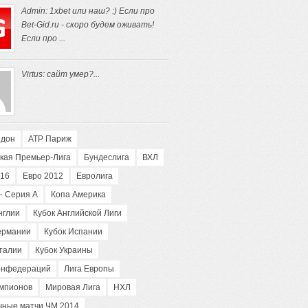
Admin: 1xbet или наш? :) Если про
Bet-Gid.ru - скоро будем оживать!
Если про ...
Virtus: сайт умер?...
ндон
АТP Париж
кая Премьер-Лига
Бундеслига
ВХЛ
016
Евро 2012
Евролига
- Серия А
Копа Америка
нглии
Кубок Английской Лиги
ермании
Кубок Испании
талии
Кубок Украины
конфедераций
Лига Европы
емпионов
Мировая Лига
НХЛ
чные матчи ЧМ 2014