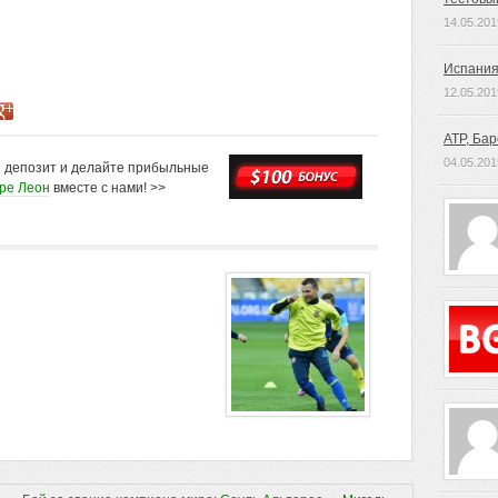
14.05.201
Испания
12.05.201
ATP, Ба
04.05.201
й депозит и делайте прибыльные
оре Леон
вместе с нами! >>