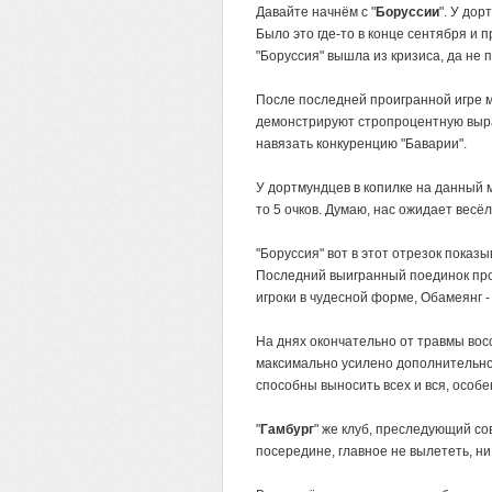
Давайте начнём с "
Боруссии
". У дор
Было это где-то в конце сентября и
"Боруссия" вышла из кризиса, да не 
После последней проигранной игре м
демонстрируют стропроцентную выраб
навязать конкуренцию "Баварии".
У дортмундцев в копилке на данный м
то 5 очков. Думаю, нас ожидает весёл
"Боруссия" вот в этот отрезок пока
Последний выигранный поединок прот
игроки в чудесной форме, Обамеянг 
На днях окончательно от травмы вос
максимально усилено дополнительной
способны выносить всех и вся, особе
"
Гамбург
" же клуб, преследующий со
посередине, главное не вылететь, ни