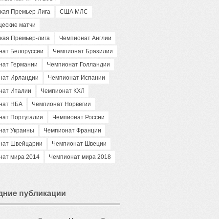
кая Премьер-Лига
США МЛС
щеские матчи
кая Премьер-лига
Чемпионат Англии
нат Белоруссии
Чемпионат Бразилии
нат Германии
Чемпионат Голландии
нат Ирландии
Чемпионат Испании
нат Италии
Чемпионат КХЛ
нат НБА
Чемпионат Норвегии
нат Португалии
Чемпионат России
нат Украины
Чемпионат Франции
нат Швейцарии
Чемпионат Швеции
нат мира 2014
Чемпионат мира 2018
дние публикации