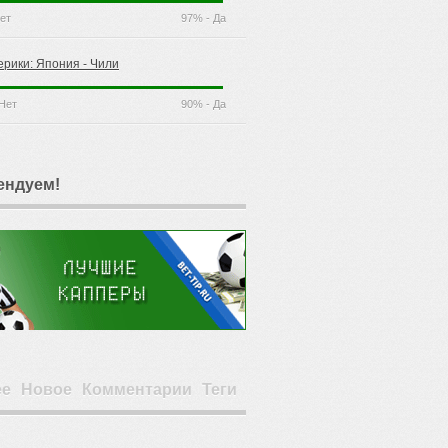
ет
97% - Да
ерики: Япония - Чили
Нет
90% - Да
ендуем!
ее
Новое
Комментарии
Теги