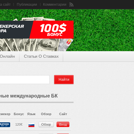
а сайт
Публикации
Комментарии
 Онлайн
Статьи О Ставках
ные международные БК
кмекер
Бонус
Язык
Обзор
Сайт
120€
Обзор
Вход