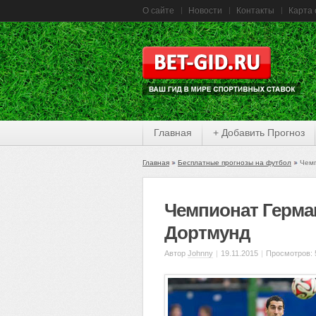
О сайте
Новости
Контакты
Карта 
Главная
+ Добавить Прогноз
Главная
Бесплатные прогнозы на футбол
Чемп
Чемпионат Герма
Дортмунд
Автор
Johnny
|
19.11.2015
|
Просмотров: 