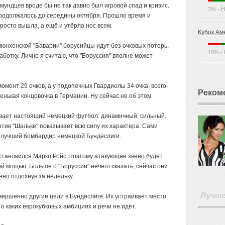
тмундцев вроде бы не так давно был игровой спад и кризис.
3% - Н
 продолжалось до середины октября. Прошло время и
просто вышла, а ещё и утёрла нос всем.
Кубок Ам
юнхенской "Баварии" борусийцы идут без очковых потерь,
10% - 
отку. Лично я считаю, что "Боруссия" вполне может
омент 29 очков, а у подопечных Гвардиолы 34 очка, всего-
Реком
енькая концовочка в Германии. Ну сейчас не об этом.
зывает настоящий немецкий футбол: динамичный, сильный.
ив "Шальке" показывает всю силу их характера. Сами
- лучший бомбардир немецкой Бундеслиги.
становился Марко Ройс, поэтому атакующее звено будет
 мощью. Больше о "Боруссии" нечего сказать, сейчас они
нно отдохнув за недельку.
Лучш
вершенно другие цели в Бундеслиге. Их устраивает место
 о каких еврокубковых амбициях и речи не идёт.