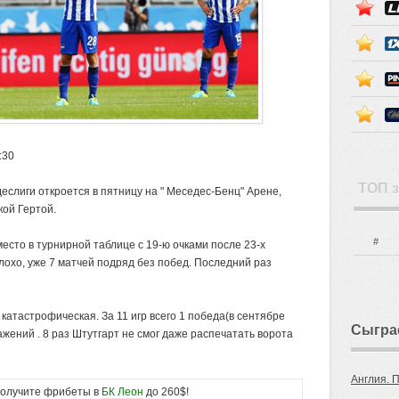
:30
ТОП з
еслиги откроется в пятницу на " Меседес-Бенц" Арене,
кой Гертой.
#
есто в турнирной таблице с 19-ю очками после 23-х
лохо, уже 7 матчей подряд без побед. Последний раз
катастрофическая. За 11 игр всего 1 победа(в сентябре
Сыгра
ражений . 8 раз Штутгарт не смог даже распечатать ворота
Англия. 
лучите фрибеты в
БК Леон
до 260$!