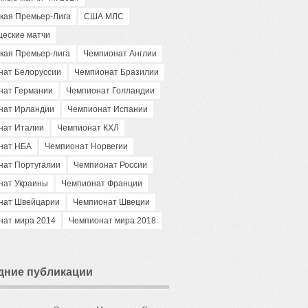
кая Премьер-Лига
США МЛС
щеские матчи
кая Премьер-лига
Чемпионат Англии
нат Белоруссии
Чемпионат Бразилии
нат Германии
Чемпионат Голландии
нат Ирландии
Чемпионат Испании
нат Италии
Чемпионат КХЛ
нат НБА
Чемпионат Норвегии
нат Португалии
Чемпионат России
нат Украины
Чемпионат Франции
нат Швейцарии
Чемпионат Швеции
нат мира 2014
Чемпионат мира 2018
дние публикации