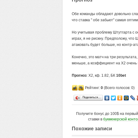
Обе команды обладают довольно сла
что ставка " обе забьют" самая оптим
Но учитывая проблему Штутгарта с 
играх, я не рискну. Предположу, что
атаковать будет больше, но контр-а
Конечно, это матч на три результата
меньше, а коэффициент на Х2 очень 
Прогноз
: X2, кф. 1.82, БК
10bet
Рейтинг:
0
(Всего голосов: 0)
Поделиться…
Получите бонус до 100$ на первы
ставки в
букмекерской конт
Похожие записи