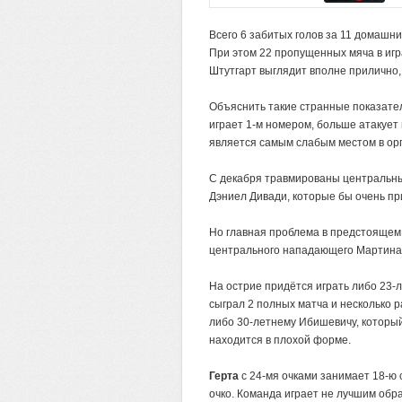
Всего 6 забитых голов за 11 домашних 
При этом 22 пропущенных мяча в игра
Штутгарт выглядит вполне прилично, 1
Объяснить такие странные показател
играет 1-м номером, больше атакует 
является самым слабым местом в ор
С декабря травмированы центральны
Дэниел Дивади, которые бы очень пр
Но главная проблема в предстоящем
центрального нападающего Мартина Х
На острие придётся играть либо 23-л
сыграл 2 полных матча и несколько р
либо 30-летнему Ибишевичу, который 
находится в плохой форме.
Герта
с 24-мя очками занимает 18-ю 
очко. Команда играет не лучшим обр