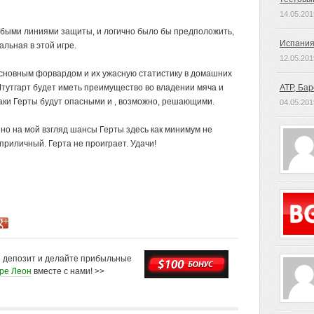
14.05.201
быми линиями защиты, и логично было бы предположить,
Испания
альная в этой игре.
12.05.201
основным форвардом и их ужасную статистику в домашних
 Штутгарт будет иметь преимущество во владении мяча и
ATP, Ба
таки Герты будут опасными и , возможно, решающими.
04.05.201
, но на мой взгляд шансы Герты здесь как минимум не
приличный. Герта не проиграет. Удачи!
й депозит и делайте прибыльные
оре Леон
вместе с нами! >>