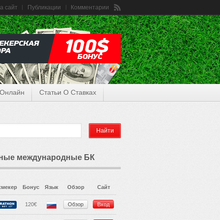
а сайт
Публикации
Комментарии
 Онлайн
Статьи О Ставках
ные международные БК
кмекер
Бонус
Язык
Обзор
Сайт
120€
Обзор
Вход