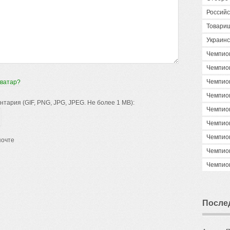
Российс
Товари
Украинс
Чемпио
Чемпио
Чемпио
аватар?
Чемпио
ария (GIF, PNG, JPG, JPEG. Не более 1 MB):
Чемпио
Чемпио
Чемпио
почте
Чемпио
Чемпио
После