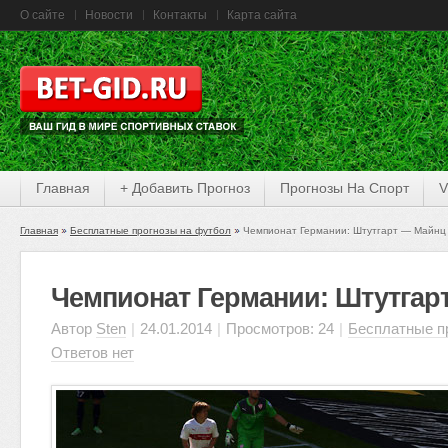
О сайте
Новости
Контакты
Карта сайта
Главная
+ Добавить Прогноз
Прогнозы На Спорт
V
Главная
Бесплатные прогнозы на футбол
Чемпионат Германии: Штутгарт — Майнц
Чемпионат Германии: Штутгар
Автор
Sten
|
24.01.2014
|
Просмотров: 24
|
Бесплатные п
Ответов нет