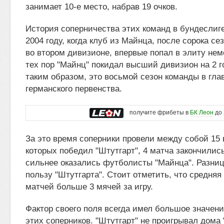
занимает 10-е место, набрав 19 очков.
История соперничества этих команд в бундеслиге
2004 году, когда клуб из Майнца, после сорока с
во втором дивизионе, впервые попал в элиту нем
тех пор "Майнц" покидал высший дивизион на 2 го
таким образом, это восьмой сезон команды в гла
германского первенства.
получите фрибеты в
БК Леон
до 
За это время соперники провели между собой 15 в
которых победил "Штутгарт", 4 матча закончилис
сильнее оказались футболисты "Майнца". Разница
пользу "Штутгарта". Стоит отметить, что средняя
матчей больше 3 мячей за игру.
Фактор своего поля всегда имел большое значени
этих соперников. "Штутгарт" не проигрывал дома 