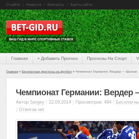
О сайте
Новости
Контакты
Карта сайта
Главная
+ Добавить Прогноз
Прогнозы На Спорт
V
Главная
Бесплатные прогнозы на футбол
Чемпионат Германии: Вердер — Шальке
Чемпионат Германии: Вердер
Автор
Sergey
|
22.09.2014
|
Просмотров: 484
|
Бесплатны
|
Ответов нет