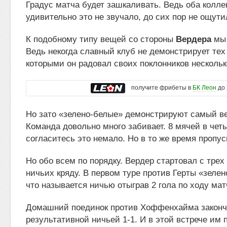
Градус матча будет зашкаливать. Ведь оба колле
удивительно это не звучало, до сих пор не ощути
К подобному типу вещей со стороны
Вердера
мы 
Ведь некогда славный клуб не демонстрирует тех
которыми он радовал своих поклонников нескольк
получите фрибеты в
БК Леон
до 
Но зато «зелено-белые» демонстрируют самый в
Команда довольно много забивает. 8 мячей в чет
согласитесь это немало. Но в то же время пропу
Но обо всем по порядку. Вердер стартовал с тре
ничьих кряду. В первом туре против Герты «зеле
что называется ничью отыграв 2 гола по ходу мат
Домашний поединок против Хоффенхайма законч
результативной ничьей 1-1. И в этой встрече им