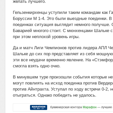
желать лучшего.
Гельзенкирхенцы уступили таким командам как Га
Боруссии М 1-4. Это были выездные поединки. 
поединках ситуация выглядит немного получше. 
Баварией многого стоит. С мюнхенцами Шальке с
при этом неплохой уровень игры.
Да и матч Лиги Чемпионов против лидера АПЛ Че
Шальке до сих пор представляет из себя мощную
эти все неудачи временно явление. На «Стэмфо
смогла взять одно очко.
В минувшем туре произошли события которые не
могут повлиять на исход поединка против Вердер
против Айнтрахта. Уступал по ходу встречи 0-2, н
отыграться. Однако победить не удалось.
букмекерская контора
Марафон
— лучшие 