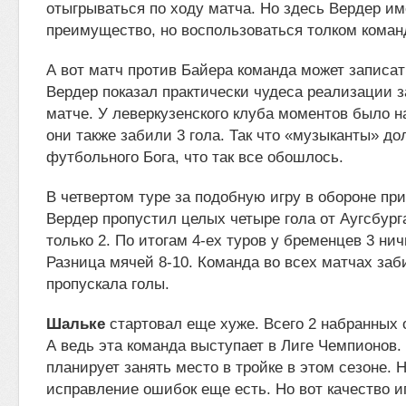
отыгрываться по ходу матча. Но здесь Вердер им
преимущество, но воспользоваться толком команд
А вот матч против Байера команда может записать
Вердер показал практически чудеса реализации з
матче. У леверкузенского клуба моментов было н
они также забили 3 гола. Так что «музыканты» д
футбольного Бога, что так все обошлось.
В четвертом туре за подобную игру в обороне пр
Вердер пропустил целых четыре гола от Аугсбурга
только 2. По итогам 4-ех туров у бременцев 3 нич
Разница мячей 8-10. Команда во всех матчах заб
пропускала голы.
Шальке
стартовал еще хуже. Всего 2 набранных о
А ведь эта команда выступает в Лиге Чемпионов.
планирует занять место в тройке в этом сезоне. 
исправление ошибок еще есть. Но вот качество и