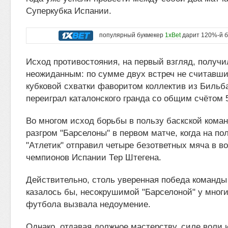
Суперкубка Испании.
популярный букмекер
1xBet
дарит 120%-й б
Исход противостояния, на первый взгляд, получи
неожиданным: по сумме двух встреч не считавш
кубковой схватки фаворитом коллектив из Бильб
переиграл каталонского гранда со общим счётом 5
Во многом исход борьбы в пользу баскской кома
разгром "Барселоны" в первом матче, когда на п
"Атлетик" отправил четыре безответных мяча в во
чемпионов Испании Тер Штегена.
Действительно, столь уверенная победа команды
казалось бы, несокрушимой "Барселоной" у многи
футбола вызвала недоумение.
Однако, отдавая должное мастерству, силе воли