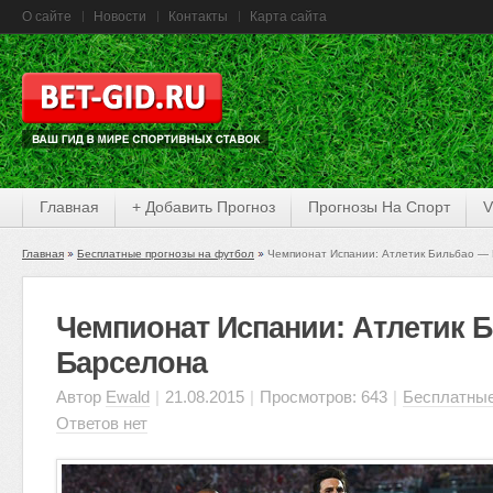
О сайте
Новости
Контакты
Карта сайта
Главная
+ Добавить Прогноз
Прогнозы На Спорт
V
Главная
Бесплатные прогнозы на футбол
Чемпионат Испании: Атлетик Бильбао —
Чемпионат Испании: Атлетик 
Барселона
Автор
Ewald
|
21.08.2015
|
Просмотров: 643
|
Бесплатные
Ответов нет