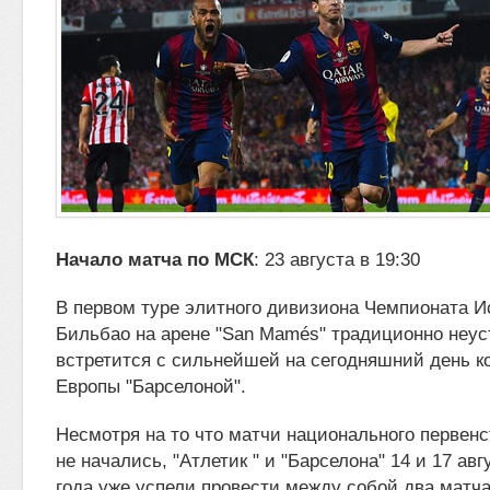
Начало матча по МСК
: 23 августа в 19:30
В первом туре элитного дивизиона Чемпионата И
Бильбао на арене "San Mamés" традиционно неус
встретится с сильнейшей на
сегодняшний день к
Европы "Барселоной".
Несмотря на то что матчи национального первен
не начались, "Атлетик " и "Барселона" 14 и 17 ав
года уже успели провести между собой два матча