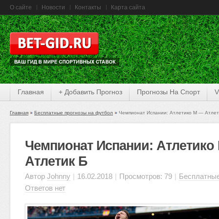
О сайте
Новости
Контакты
Карта сайта
Главная
+ Добавить Прогноз
Прогнозы На Спорт
V
Главная
Бесплатные прогнозы на футбол
Чемпионат Испании: Атлетико М — Атлет
Чемпионат Испании: Атлетико
Атлетик Б
Автор
Johnny
|
16.02.2018
|
Просмотров: 79
|
Бесплатные
Ответов нет