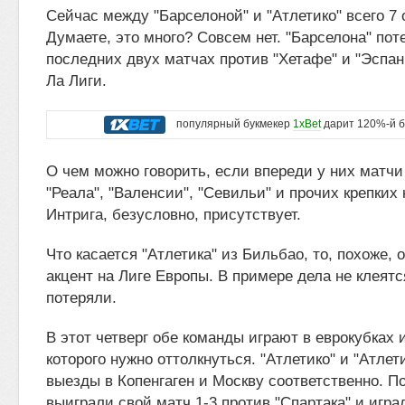
Сейчас между "Барселоной" и "Атлетико" всего 7 
Думаете, это много? Совсем нет. "Барселона" пот
последних двух матчах против "Хетафе" и "Эспан
Ла Лиги.
популярный букмекер
1xBet
дарит 120%-й б
О чем можно говорить, если впереди у них матчи 
"Реала", "Валенсии", "Севильи" и прочих крепких
Интрига, безусловно, присутствует.
Что касается "Атлетика" из Бильбао, то, похоже,
акцент на Лиге Европы. В примере дела не клеятс
потеряли.
В этот четверг обе команды играют в еврокубках и
которого нужно оттолкнуться. "Атлетико" и "Атлет
выезды в Копенгаген и Москву соответственно. П
выиграли свой матч 1-3 против "Спартака" и игр