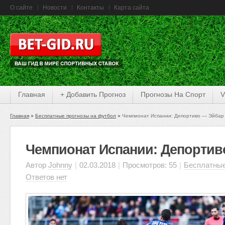
О сайте
Новости
Контакты
Карта сайта
Главная
+ Добавить Прогноз
Прогнозы На Спорт
V
Главная
Бесплатные прогнозы на футбол
Чемпионат Испании: Депортиво — Эйбар
Чемпионат Испании: Депортив
Автор
Johnny
|
02.03.2018
|
Просмотров: 55
|
Бесплатные
Ответов нет