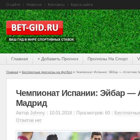
О сайте
Новости
Контакты
Карта сайта
Главная
+ Добавить Прогноз
Прогнозы На Спорт
V
Главная
Бесплатные прогнозы на футбол
Чемпионат Испании: Эйбар — Атлетико 
Чемпионат Испании: Эйбар — 
Мадрид
Автор
Johnny
|
10.01.2018
|
Просмотров: 60
|
Бесплатные
Ответов нет