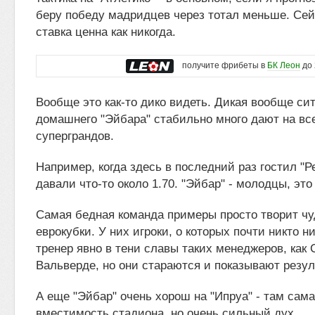
беру победу мадридцев через тотал меньше. Сей
ставка ценна как никогда.
получите фрибеты в
БК Леон
до 
Вообще это как-то дико видеть. Дикая вообще сит
домашнего "Эйбара" стабильно много дают на все
суперграндов.
Например, когда здесь в последний раз гостил "Ре
давали что-то около 1.70. "Эйбар" - молодцы, это
Самая бедная команда примеры просто творит чу
еврокубки. У них игроки, о которых почти никто ни
тренер явно в тени славы таких менеджеров, как
Вальверде, но они стараются и показывают резул
А еще "Эйбар" очень хорош на "Ипруа" - там сам
вместимость стадиона, но очень сильный дух.