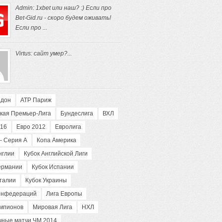
Admin: 1xbet или наш? :) Если про
Bet-Gid.ru - скоро будем оживать!
Если про ...
Virtus: сайт умер?...
ндон
АТP Париж
кая Премьер-Лига
Бундеслига
ВХЛ
016
Евро 2012
Евролига
- Серия А
Копа Америка
нглии
Кубок Английской Лиги
ермании
Кубок Испании
талии
Кубок Украины
конфедераций
Лига Европы
емпионов
Мировая Лига
НХЛ
чные матчи ЧМ 2014