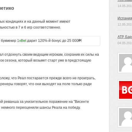
14.05.201
летико
Испания
вых кондициях и на данный момент имеют
12.05.201
остью в 7 и 6 игр соответственно.
ATP, Ба
букмекер
1xBet
дарит 120%-й бонус до 25 000₱!
04.05.201
ал отдохнуть своим ведущим игрокам, сохранив их силы на
ок сезона, который возьмет старт уже в предстоящую
ложу, что Реал постарается прежде всего не проиграть,
 тренеры говорят, что они выходят на поле только ради
ой реванша за унизительное поражение на "Висенте
ки немного переоценили шансы Реала на победу.