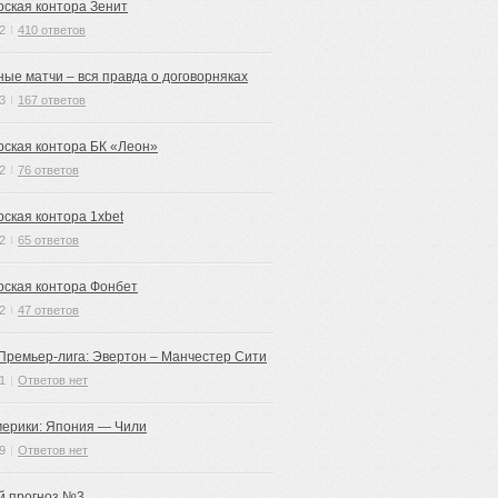
рская контора Зенит
2
I
410 ответов
ные матчи – вся правда о договорняках
3
I
167 ответов
рская контора БК «Леон»
2
I
76 ответов
рская контора 1xbet
2
I
65 ответов
рская контора Фонбет
2
I
47 ответов
 Премьер-лига: Эвертон – Манчестер Сити
1
|
Ответов нет
мерики: Япония — Чили
9
|
Ответов нет
й прогноз №3