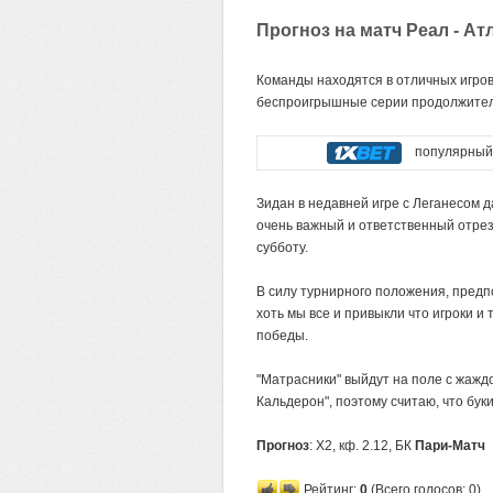
Прогноз на матч Реал - Ат
Команды находятся в отличных игро
беспроигрышные серии продолжительн
популярный 
Зидан в недавней игре с Леганесом д
очень важный и ответственный отрез
субботу.
В силу турнирного положения, предпо
хоть мы все и привыкли что игроки и
победы.
"Матрасники" выйдут на поле с жажд
Кальдерон", поэтому считаю, что бу
Прогноз
: Х2, кф. 2.12, БК
Пари-Матч
Рейтинг:
0
(Всего голосов: 0)