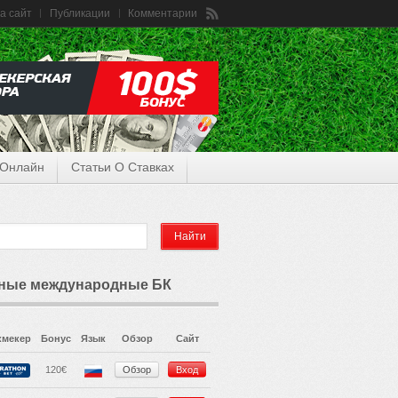
а сайт
Публикации
Комментарии
 Онлайн
Статьи О Ставках
ные международные БК
кмекер
Бонус
Язык
Обзор
Сайт
120€
Обзор
Вход