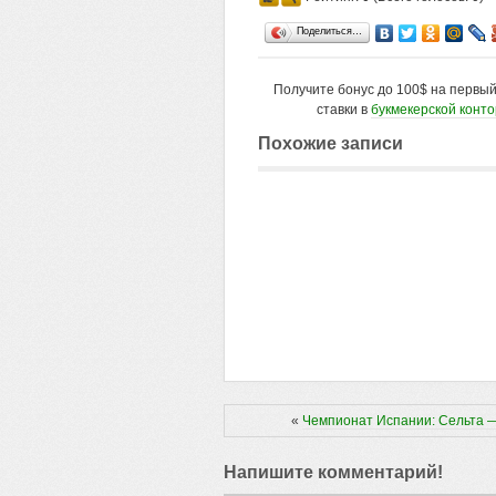
Поделиться…
Получите бонус до 100$ на первы
ставки в
букмекерской конт
Похожие записи
«
Чемпионат Испании: Сельта 
Напишите комментарий!