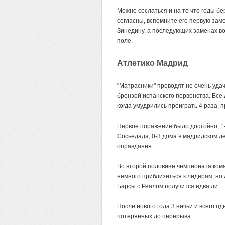
Можно сослаться и на то что годы бер
согласны, вспомните его первую заме
Зинедину, а последующих заменах во
поле.
Атлетико Мадрид
"Матрасники" проводят не очень удач
бронзой испанского первенства. Все
когда умудрились проиграть 4 раза, 
Первое поражение было достойно, 1-
Сосьедада, 0-3 дома в мадридском де
оправдания.
Во второй половине чемпионата кома
немного приблизиться к лидерам, но д
Барсы с Реалом получится едва ли.
После нового года 3 ничьи и всего од
потерянных до перерыва.