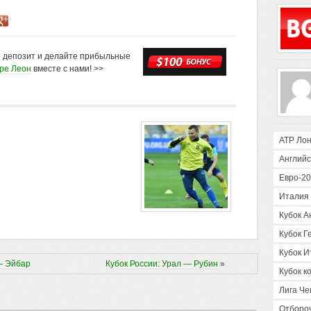
й депозит и делайте прибыльные
оре Леон
вместе с нами! >>
ATP Ло
Английс
Евро-2
Италия 
Кубок А
Кубок Г
Кубок И
— Эйбар
Кубок России: Урал — Рубин
»
Кубок 
Лига Ч
Отборо