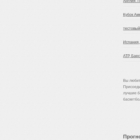
Англия. 
Кубок Ам
тестовый
Испания,
ATP, Бар
Вы любит
Присоеди
лучшие 
баскетбол
Прогн