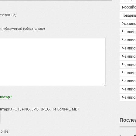
Российс
язательно)
Товари
Украинс
е публикуется) (обязательно)
Чемпио
Чемпио
Чемпио
Чемпио
Чемпио
Чемпио
Чемпио
Чемпио
аватар?
Чемпио
ария (GIF, PNG, JPG, JPEG. Не более 1 MB):
После
почте