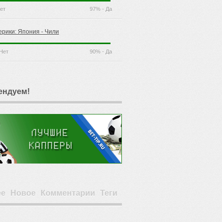
ет
97% - Да
ерики: Япония - Чили
Нет
90% - Да
ендуем!
ее
Новое
Комментарии
Теги