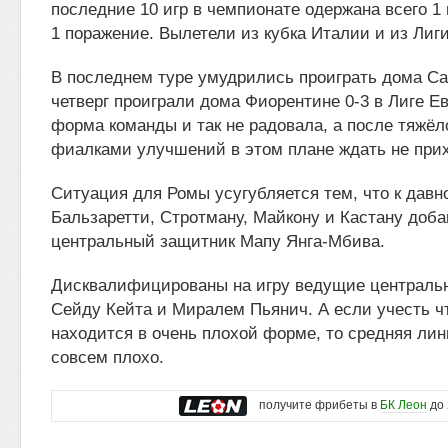
последние 10 игр в чемпионате одержана всего 1 
1 поражение. Вылетели из кубка Италии и из Лиг
В последнем туре умудрились проиграть дома Са
четверг проиграли дома Фиорентине 0-3 в Лиге Е
форма команды и так не радовала, а после тяжёл
фиалками улучшений в этом плане ждать не при
Ситуация для Ромы усугубляется тем, что к дав
Бальзаретти, Стротману, Майкону и Кастану доб
центральный защитник Мапу Янга-Мбива.
Дисквалифицированы на игру ведущие централь
Сейду Кейта и Миралем Пьянич. А если учесть ч
находится в очень плохой форме, то средняя ли
совсем плохо.
получите фрибеты в
БК Леон
до 