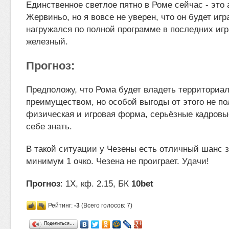
Единственное светлое пятно в Роме сейчас - это
Жервиньо, но я вовсе не уверен, что он будет играт
нагружался по полной программе в последних игр
железный.
Прогноз:
Предположу, что Рома будет владеть территориа
преимуществом, но особой выгоды от этого не по
физическая и игровая форма, серьёзные кадровы
себе знать.
В такой ситуации у Чезены есть отличный шанс з
минимум 1 очко. Чезена не проиграет. Удачи!
Прогноз
: 1Х, кф. 2.15, БК
10bet
Рейтинг:
-3
(Всего голосов: 7)
Поделиться…