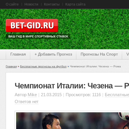
О сайте
Новости
Контакты
Карта сайта
Главная
+ Добавить Прогноз
Прогнозы На Спорт
V
Главная
Бесплатные прогнозы на футбол
Чемпионат Италии: Чезена — Рома
Чемпионат Италии: Чезена — 
Автор
Mike
|
21.03.2015
|
Просмотров: 1116
|
Бесплатные
Ответов нет