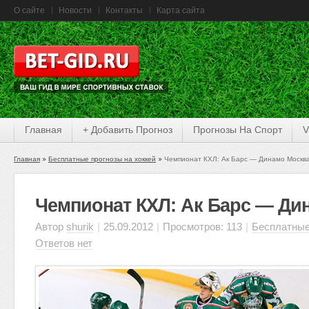
О сайте
Новости
Контакты
Карта сайта
Главная
+ Добавить Прогноз
Прогнозы На Спорт
V
Главная
Бесплатные прогнозы на хоккей
Чемпионат КХЛ: Ак Барс — Динамо Москв
Чемпионат КХЛ: Ак Барс — Ди
Автор
shurik
|
25.09.2012
|
Просмотров: 113
|
Бесплатные
Ответов нет