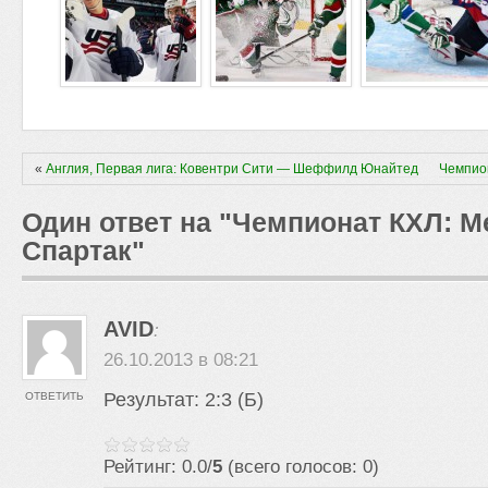
«
Англия, Первая лига: Ковентри Сити — Шеффилд Юнайтед
Чемпио
Один ответ на "Чемпионат КХЛ: 
Спартак"
AVID
:
26.10.2013 в 08:21
Результат: 2:3 (Б)
ОТВЕТИТЬ
Рейтинг: 0.0/
5
(всего голосов: 0)