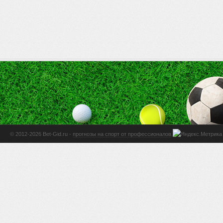
© 2012-2026 Bet-Gid.ru -
прогнозы на спорт от профессионалов
.