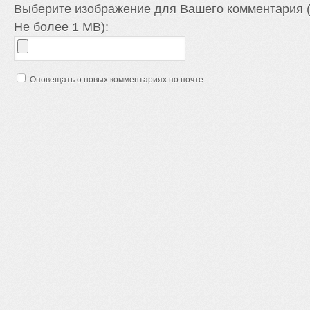
Выберите изображение для Вашего комментария (
Не более 1 MB):
Оповещать о новых комментариях по почте