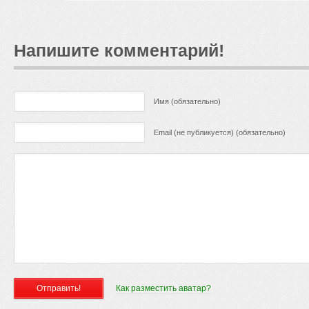
Напишите комментарий!
Имя (обязательно)
Email (не публикуется) (обязательно)
Как разместить аватар?