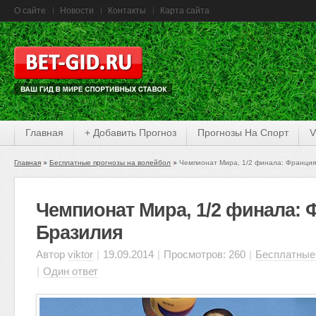
О сайте
Новости
Контакты
Карта сайта
Главная
+ Добавить Прогноз
Прогнозы На Спорт
V
Главная
Бесплатные прогнозы на волейбол
Чемпионат Мира, 1/2 финала: Франци
Чемпионат Мира, 1/2 финала:
Бразилия
Автор
viktor
|
19.09.2014
|
Просмотров: 260
|
Бесплатные
|
Один ответ