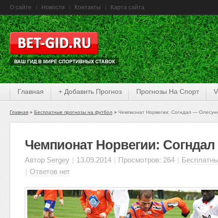
О сайте
Новости
Контакты
Карта сайта
Главная
+ Добавить Прогноз
Прогнозы На Спорт
V
Главная
Бесплатные прогнозы на футбол
Чемпионат Норвегии: Согндал — Олесун
Чемпионат Норвегии: Согндал
Автор
Sergey
|
13.09.2014
|
Просмотров: 264
|
Бесплатны
|
Ответов нет