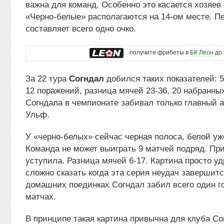
важна для команд. Особенно это касается хозяев
«Черно-белые» располагаются на 14-ом месте. П
составляет всего одно очко.
получите фрибеты в
БК Леон
до 
За 22 тура
Согндал
добился таких показателей: 5
12 поражений, разница мячей 23-36, 20 набранны
Согндала в чемпионате забивал только главный 
Ульф.
У «черно-белых» сейчас черная полоса, белой уж
Команда не может выиграть 9 матчей подряд. При
уступила. Разница мячей 6-17. Картина просто у
сложно сказать когда эта серия неудач завершитс
домашних поединках Согндал забил всего один го
матчах.
В принципе такая картина привычна для клуба Со