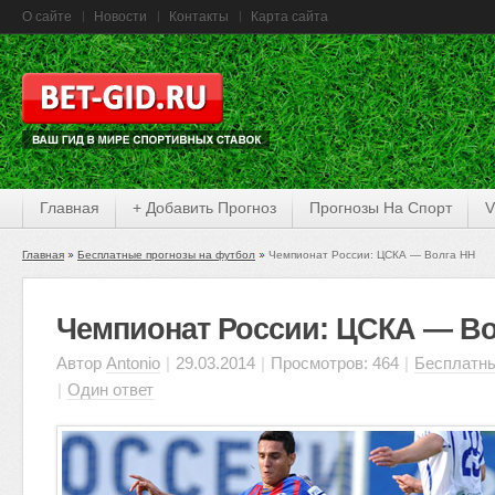
О сайте
Новости
Контакты
Карта сайта
Главная
+ Добавить Прогноз
Прогнозы На Спорт
V
Главная
Бесплатные прогнозы на футбол
Чемпионат России: ЦСКА — Волга НН
Чемпионат России: ЦСКА — Во
Автор
Antonio
|
29.03.2014
|
Просмотров: 464
|
Бесплатны
|
Один ответ