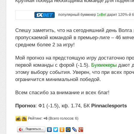
Крупная победа необходима команде для подняти
популярный букмекер
1xBet
дарит 120%-й б
Спешу заметить, что на сегодняшний день Волга
пропускаемой командой в премьер-лиге – 46 мячей
среднем более 2 за игру!
Мой прогноз на предстоящую игру достаточно пр
первой команды с форой (-1.5).
Букмекеры
дают д
этому выбору события. Уверен, что при всех про
ограничится минимальной победой.
Всем спасибо за внимание и всех благ!
Прогноз
: Ф1 (-1.5), кф. 1.74, БК
Pinnaclesports
Рейтинг:
+6
(Всего голосов: 6)
Поделиться…