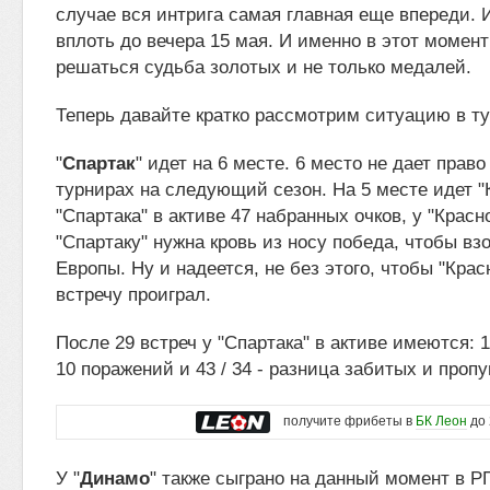
случае вся интрига самая главная еще впереди. 
вплоть до вечера 15 мая. И именно в этот момент
решаться судьба золотых и не только медалей.
Теперь давайте кратко рассмотрим ситуацию в т
"
Спартак
" идет на 6 месте. 6 место не дает право
турнирах на следующий сезон. На 5 месте идет "
"Спартака" в активе 47 набранных очков, у "Красно
"Спартаку" нужна кровь из носу победа, чтобы взо
Европы. Ну и надеется, не без этого, чтобы "Кра
встречу проиграл.
После 29 встреч у "Спартака" в активе имеются: 1
10 поражений и 43 / 34 - разница забитых и про
получите фрибеты в
БК Леон
до 
У "
Динамо
" также сыграно на данный момент в РП