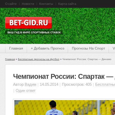
О сайте
Новости
Контакты
Карта сайта
Главная
+ Добавить Прогноз
Прогнозы На Спорт
V
Главная
Бесплатные прогнозы на футбол
Чемпионат России: Спартак — Динамо
Чемпионат России: Спартак —
Автор
Вадим
|
14.05.2014
|
Просмотров: 405
|
Бесплатны
|
Один ответ