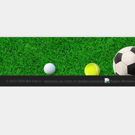
© 2012-2026 Bet-Gid.ru -
прогнозы на спорт от профессионалов
.