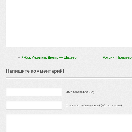
«
Кубок Украины: Днепр — Шахтёр
Россия, Премьер
Напишите комментарий!
Имя (обязательно)
Email (не публикуется) (обязательно)