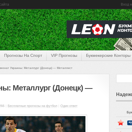
сайта
Вход н
Прогнозы На Спорт
VIP Прогнозы
Букмекерские Конторы
ионат Украины: Металлург (Донецк) — Металлист
ны: Металлург (Донецк) —
Надеж
266
|
Бесплатные прогнозы на футбол
|
Один ответ
Бу