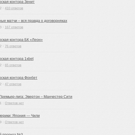
рская контора Зенит
2
I
410 ответов
ные матчи – вся правда о договорняках
3
I
167 ответов
рская контора БК «Леон»
2
I
76 ответов
рская контора 1xbet
2
I
65 ответов
рская контора Фонбет
2
I
47 ответов
 Премьер-лига: Эвертон – Манчестер Сити
1
|
Ответов нет
мерики: Япония — Чили
9
|
Ответов нет
й прогноз №3