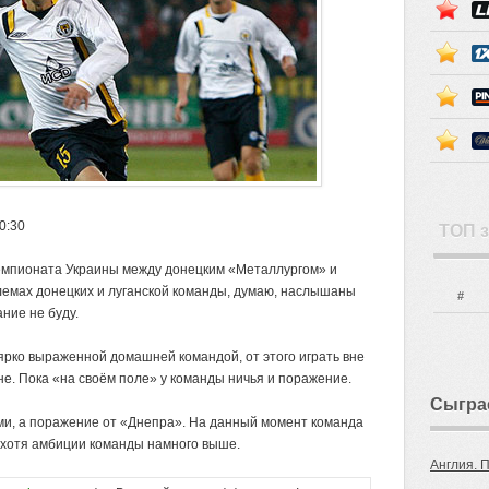
20:30
ТОП з
чемпионата Украины между донецким «Металлургом» и
емах донецких и луганской команды,
думаю, наслышаны
#
ание не буду.
ярко выраженной домашней командой, от этого играть вне
е. Пока «на своём поле» у команды ничья и поражение.
Сыгра
ми, а поражение от «Днепра». На данный момент команда
, хотя амбиции команды намного выше.
Англия. 