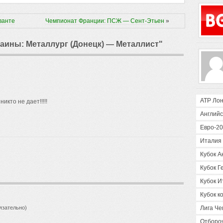
ванте
Чемпионат Франции: ПСЖ — Сент-Этьен
»
раины: Металлург (Донецк) — Металлист"
ATP Ло
икто не дает!!!!!
Английс
Евро-2
Италия 
Кубок А
Кубок Г
Кубок И
Кубок 
язательно)
Лига Ч
Отборо