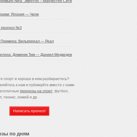
Премьер-лига: Эвертон – Манчестер Сити
ерики: Япония — Чили
 прогноз №3
 Примера: Вильярреал — Реал
селона: Доминик Тим — Даниил Медведев
е спорт и хорошо в нем разбираетесь?
няйтесь к нам и публикуйте вместе с нами
бесплатные
прогнозы на спорт
: футбол,
, теннис, хоккей и др.
озы по дням