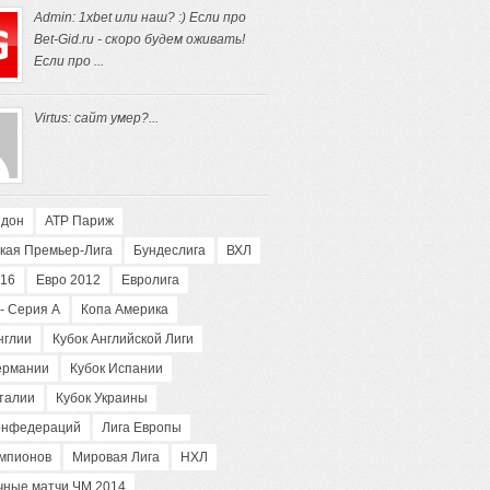
Admin: 1xbet или наш? :) Если про
Bet-Gid.ru - скоро будем оживать!
Если про ...
Virtus: сайт умер?...
ндон
АТP Париж
кая Премьер-Лига
Бундеслига
ВХЛ
016
Евро 2012
Евролига
- Серия А
Копа Америка
нглии
Кубок Английской Лиги
ермании
Кубок Испании
талии
Кубок Украины
конфедераций
Лига Европы
емпионов
Мировая Лига
НХЛ
чные матчи ЧМ 2014