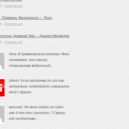
9
|
Ответов нет
, Примера: Вильярреал — Реал
9
|
Ответов нет
рселона: Доминик Тим — Даниил Медведев
9
|
Ответов нет
Nina: В букмекерской конторе Леон
понимают, что игроку,
открывшему мобильный...
Admin: Если проблема до сих пор
актуальна, попробуйте совершить
вход с другог...
василий: Не могу зайти на сайт
уже 4 дня что случилось ? Сверху
где необходимо ...