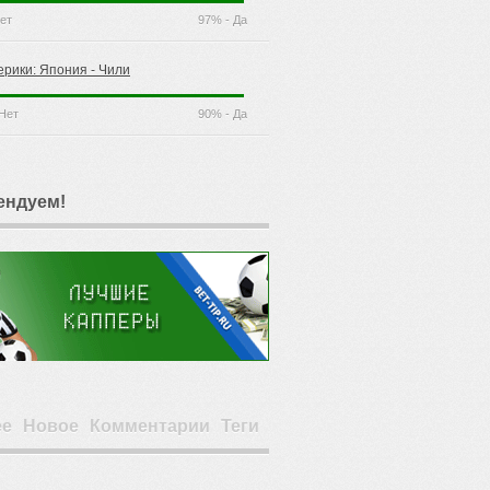
ет
97% - Да
ерики: Япония - Чили
Нет
90% - Да
ендуем!
ее
Новое
Комментарии
Теги