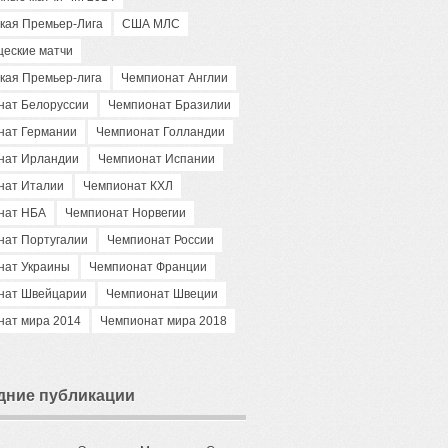
кая Премьер-Лига
США МЛС
щеские матчи
кая Премьер-лига
Чемпионат Англии
нат Белоруссии
Чемпионат Бразилии
нат Германии
Чемпионат Голландии
нат Ирландии
Чемпионат Испании
нат Италии
Чемпионат КХЛ
нат НБА
Чемпионат Норвегии
нат Португалии
Чемпионат России
нат Украины
Чемпионат Франции
нат Швейцарии
Чемпионат Швеции
нат мира 2014
Чемпионат мира 2018
дние публикации