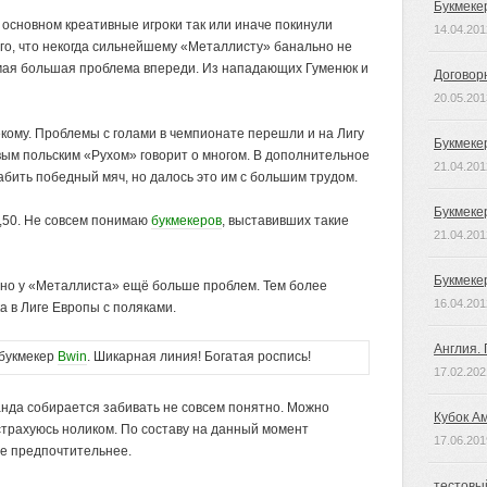
Букмеке
в основном креативные игроки так или иначе покинули
14.04.201
го, что некогда сильнейшему «Металлисту» банально не
амая большая проблема впереди. Из нападающих Гуменюк и
Договор
20.05.201
екому. Проблемы с голами в чемпионате перешли и на Лигу
Букмеке
вым польским «Рухом» говорит о многом. В дополнительное
21.04.201
абить победный мяч, но далось это им с большим трудом.
Букмеке
2,50. Не совсем понимаю
букмекеров
, выставивших такие
21.04.201
Букмеке
, но у «Металлиста» ещё больше проблем. Тем более
16.04.201
 в Лиге Европы с поляками.
Англия.
букмекер
Bwin
. Шикарная линия! Богатая роспись!
17.02.202
анда собирается забивать не совсем понятно. Можно
Кубок А
дстрахуюсь ноликом. По составу на данный момент
17.06.201
же предпочтительнее.
тестовы