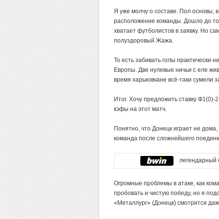
Я уже молчу о составе. Пол основы, 
расположение команды. Дошло до то
хватает футболистов в заявку. Но с
полуздоровый Жажа.
То есть забивать голы практически н
Европы. Две нулевые ничьи с еле жи
время харьковчане всё-таки сумели з
Итог. Хочу предложить ставку Ф1(0)-
кэфы на этот матч.
Понятно, что Донецк играет не дома
команда после сложнейшего поединка
легендарный 
Огромные проблемы в атаке, как ком
пробовать и чистую победу, но я по
«Металлург» (Донецк) смотрится да