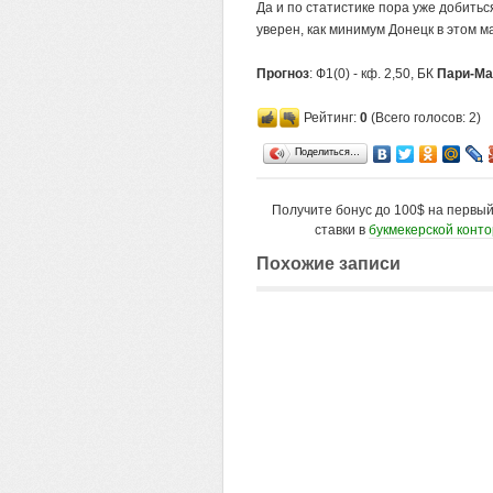
Да и по статистике пора уже добитьс
уверен, как минимум Донецк в этом м
Прогноз
: Ф1(0) - кф. 2,50, БК
Пари-Ма
Рейтинг:
0
(Всего голосов: 2)
Поделиться…
Получите бонус до 100$ на первы
ставки в
букмекерской конт
Похожие записи