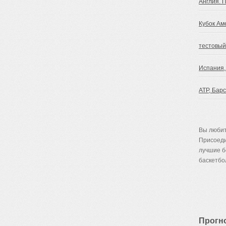
Англия. 
Кубок Ам
тестовый
Испания,
ATP, Бар
Вы любит
Присоеди
лучшие 
баскетбол
Прогн