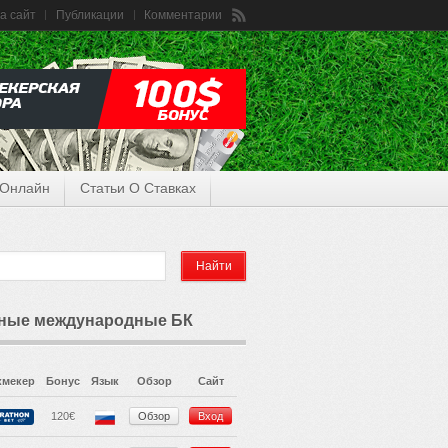
а сайт
Публикации
Комментарии
 Онлайн
Статьи О Ставках
ные международные БК
кмекер
Бонус
Язык
Обзор
Сайт
120€
Обзор
Вход