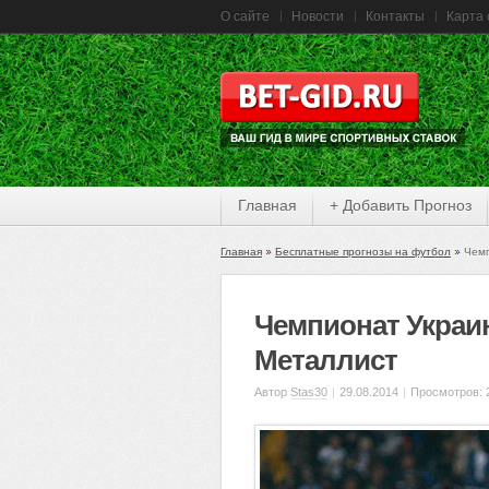
О сайте
Новости
Контакты
Карта 
Главная
+ Добавить Прогноз
Главная
Бесплатные прогнозы на футбол
Чемп
Чемпионат Украи
Металлист
Автор
Stas30
|
29.08.2014
|
Просмотров: 