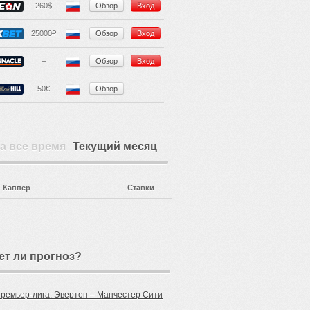
260$
Обзор
Вход
25000₽
Обзор
Вход
–
Обзор
Вход
50€
Обзор
а все время
Текущий месяц
Каппер
Ставки
ет ли прогноз?
Премьер-лига: Эвертон – Манчестер Сити