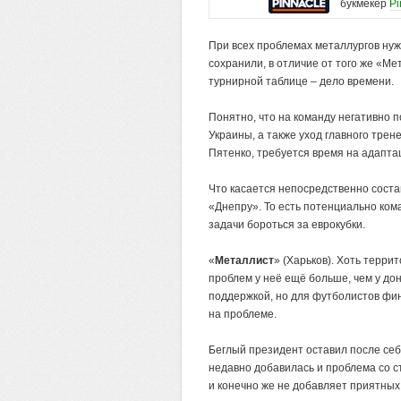
букмекер
Pi
При всех проблемах металлургов нужн
сохранили, в отличие от того же «М
турнирной таблице – дело времени.
Понятно, что на команду негативно 
Украины, а также уход главного трен
Пятенко, требуется время на адапта
Что касается непосредственно соста
«Днепру». То есть потенциально ком
задачи бороться за еврокубки.
«
Металлист
» (Харьков). Хоть терри
проблем у неё ещё больше, чем у дон
поддержкой, но для футболистов фи
на проблеме.
Беглый президент оставил после себ
недавно добавилась и проблема со с
и конечно же не добавляет приятных 