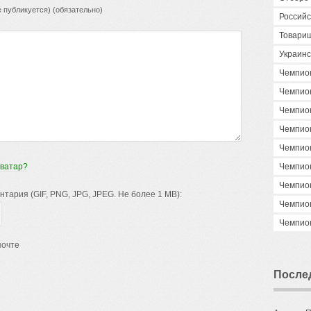
е публикуется) (обязательно)
Российс
Товари
Украинс
Чемпио
Чемпио
Чемпио
Чемпио
Чемпио
аватар?
Чемпио
Чемпио
ария (GIF, PNG, JPG, JPEG. Не более 1 MB):
Чемпио
Чемпио
почте
После