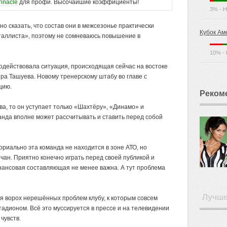
nnacle
для профи. Высочайшие коэффициенты!
3% - Н
о сказать, что состав они в межсезонье практически
Кубок Ам
еталлиста», поэтому не сомневаюсь повышение в
10% - 
подействовала ситуация, происходящая сейчас на востоке
ера Ташуева. Новому тренерскому штабу во главе с
цию.
Реком
ва, то он уступает только «Шахтёру», «Динамо» и
анда вполне может рассчитывать и ставить перед собой
ториально эта команда не находится в зоне АТО, но
чан. Приятно конечно играть перед своей публикой и
нансовая составляющая не менее важна. А тут проблема
Лучш
я ворох нерешённых проблем клубу, к которым совсем
тадионом. Всё это муссируется в прессе и на телевидении
чувств.