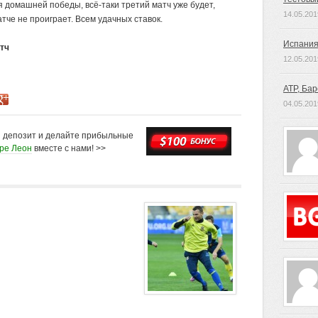
я домашней победы, всё-таки третий матч уже будет,
14.05.201
атче не проиграет. Всем удачных ставок.
Испания
тч
12.05.201
ATP, Ба
04.05.201
й депозит и делайте прибыльные
оре Леон
вместе с нами! >>