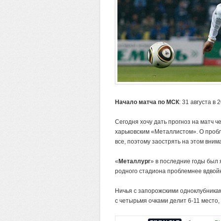
Начало матча по МСК
: 31 августа в 
Сегодня хочу дать прогноз на матч 
харьковским «Металлистом». О пробл
все, поэтому заострять на этом вним
«
Металлург
» в последние годы был 
родного стадиона проблемнее вдвойн
Ничья с запорожскими одноклубника
с четырьмя очками делит 6-11 место